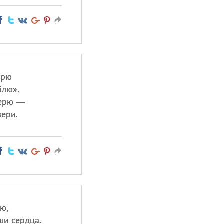
орю
блю».
верю —
вери.
ю,
ши сердца.