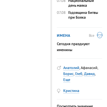
07.08
Национальный
день маяка
07.08
Годовщина битвы
при Бояка
ИМЕНА
Все
Сегодня празднуют
именины
Анатолий
, Афанасий,
Борис
,
Глеб
,
Давид
,
Еще
Кристина
Посмотреть значение