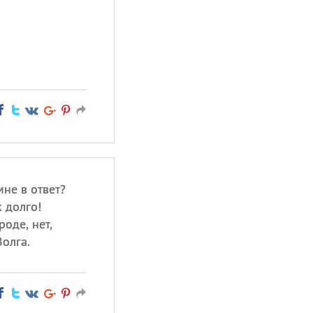
не в ответ?
 долго!
оде, нет,
Волга.