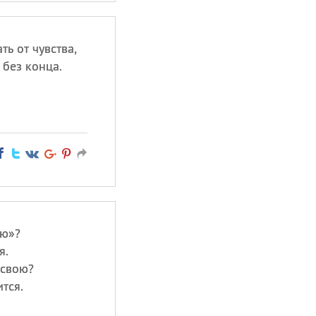
ть от чувства,
 без конца.
лю»?
я.
 свою?
ится.