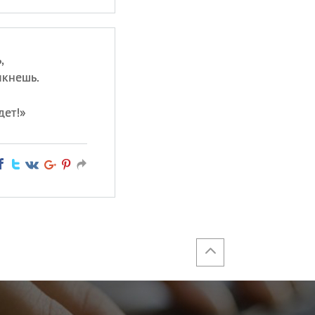
,
мкнешь.
дет!»