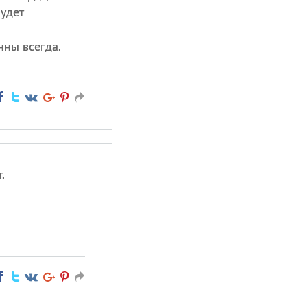
будет
нны всегда.
.