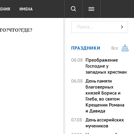
СОТА
DIGITAL
ТЕСТЫ
ЛЕНИЯ
ИМЕНА
КТО?ЧТО?ГДЕ?
ПРАЗДНИКИ
Все
06.08
Преображение
Господне у
западных христиан
06.08
День памяти
благоверных
князей Бориса и
Глеба, во святом
Крещении Романа
и Давида
07.08
День ассирийских
мучеников