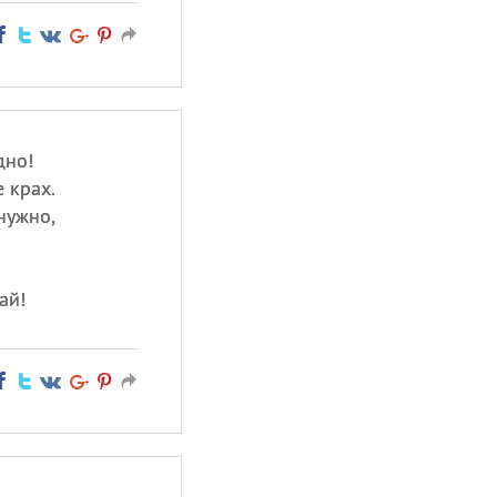
дно!
 крах.
нужно,
ай!