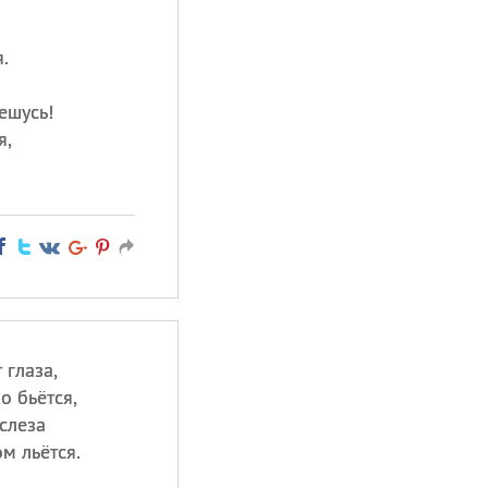
.
ешусь!
я,
 глаза,
о бьётся,
слеза
м льётся.