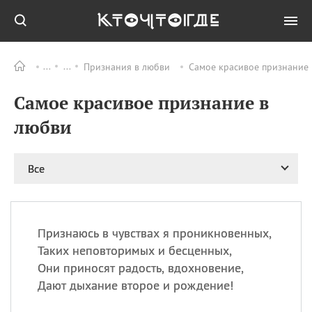
Признания в любви
Самое красивое признание 
Все
ПРАЗДНИКИ
Самое красивое признание в
09.08
День памяти
великомученика и
любви
целителя Пантелеимона
11.08
Рождество святителя
Николая Чудотворца
Все
11.08
День «мусорной еды»
11.08
День полета на
воздушном шарике
Признаюсь в чувствах я проникновенных,
11.08
День Святой Клары —
Таких неповторимых и бесценных,
покровительницы
Они приносят радость, вдохновение,
телевидения
Дают дыхание второе и рождение!