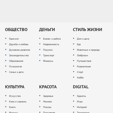
ОБЩЕСТВО
ДЕНЬГИ
СТИЛЬ ЖИЗНИ
Гороскоп
Бизнес и работа
Дом и дача
Дружба и любовь
Недвижимость
Еда
Духовное развитие
Покупки
Животные и природа
Законодательство
Транспорт
Лайфхаки
Образование
Финансы
Путешествия
Психология
Развлечения
Семья и дети
Спорт
Хобби
КУЛЬТУРА
КРАСОТА
DIGITAL
Искусство
Здоровье
Гаджеты
Кино и сериалы
Макияж
Игры
Книги
Показы
Интернет
Музыка
Похудение
Технологии