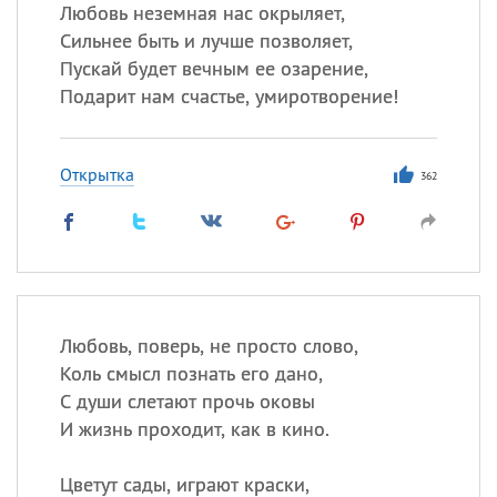
Все
ИМЕНА
Любовь неземная нас окрыляет,
Сильнее быть и лучше позволяет,
Сегодня празднуют именины
Пускай будет вечным ее озарение,
Подарит нам счастье, умиротворение!
Герман
,
Иван
,
Клим
,
Еще
Анфиса
Открытка
362
Посмотреть значение
и
происхождение
Любовь, поверь, не просто слово,
Коль смысл познать его дано,
С души слетают прочь оковы
И жизнь проходит, как в кино.
Цветут сады, играют краски,