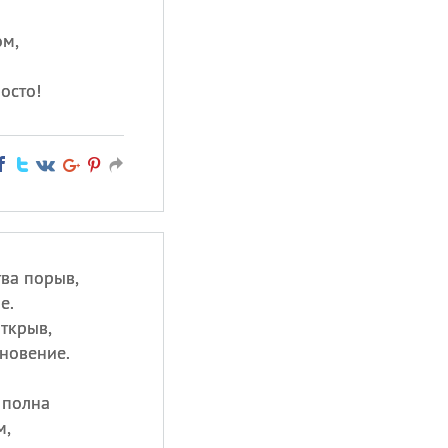
ом,
осто!
тва порыв,
е.
ткрыв,
новение.
 полна
м,