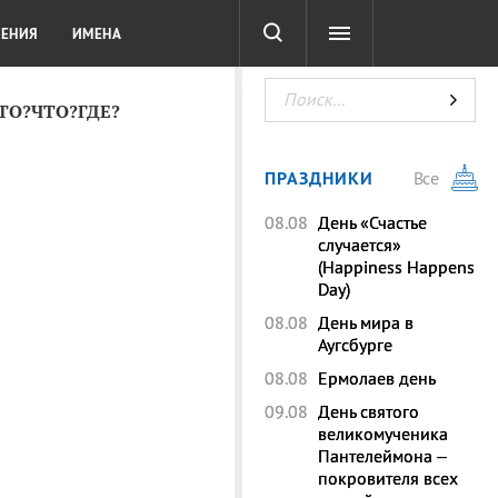
СОТА
DIGITAL
ТЕСТЫ
ЛЕНИЯ
ИМЕНА
КТО?ЧТО?ГДЕ?
ПРАЗДНИКИ
Все
08.08
День «Счастье
случается»
(Happiness Happens
Day)
08.08
День мира в
Аугсбурге
08.08
Ермолаев день
09.08
День святого
великомученика
Пантелеймона –
покровителя всех