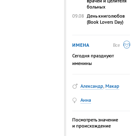
врачей и целителя
больных
09.08
День книголюбов
(Book Lovers Day)
ИМЕНА
Все
Сегодня празднуют
именины
Александр
,
Макар
Анна
Посмотреть значение
и происхождение