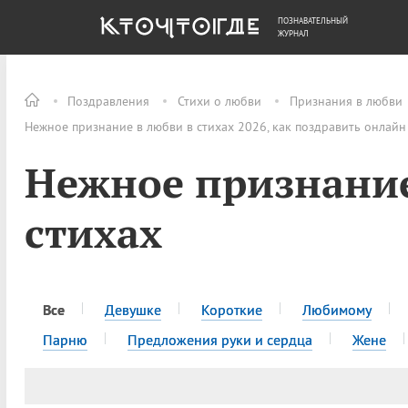
ПОЗНАВАТЕЛЬНЫЙ
ОБЩЕСТВО
ДЕНЬГИ
ЖУРНАЛ
Поздравления
Стихи о любви
Признания в любви
Нежное признание в любви в стихах 2026, как поздравить онлайн
Нежное признание
стихах
Все
Девушке
Короткие
Любимому
Парню
Предложения руки и сердца
Жене