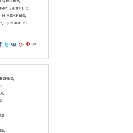
открытые,
ним залитые,
 и нежные,
, грешные!
венье,
з.
я.
с.
ва.
.
а,