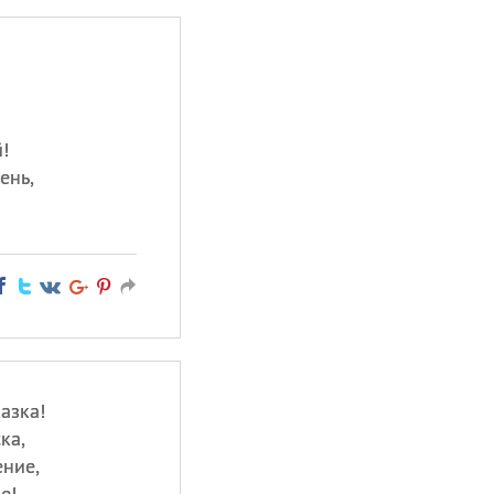
!
ень,
азка!
ка,
ение,
е!