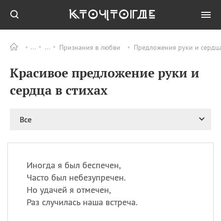
Признания в любви
Предложения руки и сердц
Все
ПРАЗДНИКИ
Красивое предложение руки и
08.08
День «Счастье
случается» (Happiness
сердца в стихах
Happens Day)
08.08
День мира в Аугсбурге
Все
08.08
Ермолаев день
09.08
День святого
великомученика
Пантелеймона –
Иногда я был беспечен,
покровителя всех
врачей и целителя
Часто был небезупречен.
больных
Но удачей я отмечен,
09.08
День книголюбов (Book
Раз случилась наша встреча.
Lovers Day)