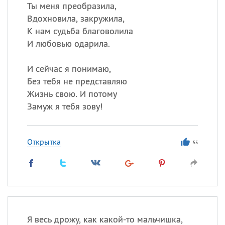
Ты меня преобразила,
Вдохновила, закружила,
Все
ИМЕНА
К нам судьба благоволила
Сегодня празднуют именины
И любовью одарила.
И сейчас я понимаю,
Александр
,
Макар
Без тебя не представляю
Анна
Жизнь свою. И потому
Замуж я тебя зову!
Посмотреть значение
и
происхождение
Открытка
55
Я весь дрожу, как какой-то мальчишка,