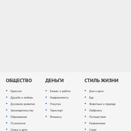
ОБЩЕСТВО
ДЕНЬГИ
СТИЛЬ ЖИЗНИ
Гороскоп
Бизнес и работа
Дом и дача
Дружба и любовь
Недвижимость
Еда
Духовное развитие
Покупки
Животные и природа
Законодательство
Транспорт
Лайфхаки
Образование
Финансы
Путешествия
Психология
Развлечения
Семья и дети
Спорт