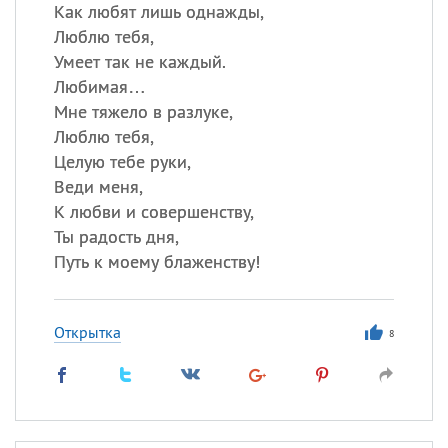
Как любят лишь однажды,
Люблю тебя,
Все
ИМЕНА
Умеет так не каждый.
Сегодня празднуют именины
Любимая…
Мне тяжело в разлуке,
Люблю тебя,
Александр
,
Макар
Целую тебе руки,
Анна
Веди меня,
К любви и совершенству,
Ты радость дня,
Посмотреть значение
и
Путь к моему блаженству!
происхождение
Открытка
8