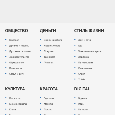
ОБЩЕСТВО
ДЕНЬГИ
СТИЛЬ ЖИЗНИ
Гороскоп
Бизнес и работа
Дом и дача
Дружба и любовь
Недвижимость
Еда
Духовное развитие
Покупки
Животные и природа
Законодательство
Транспорт
Лайфхаки
Образование
Финансы
Путешествия
Психология
Развлечения
Семья и дети
Спорт
Хобби
КУЛЬТУРА
КРАСОТА
DIGITAL
Искусство
Здоровье
Гаджеты
Кино и сериалы
Макияж
Игры
Книги
Показы
Интернет