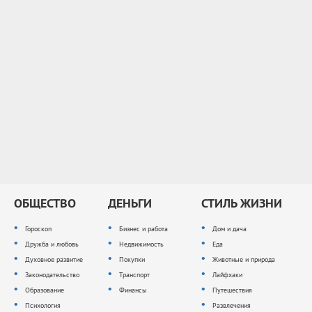
ОБЩЕСТВО
ДЕНЬГИ
СТИЛЬ ЖИЗНИ
Гороскоп
Бизнес и работа
Дом и дача
Дружба и любовь
Недвижимость
Еда
Духовное развитие
Покупки
Животные и природа
Законодательство
Транспорт
Лайфхаки
Образование
Финансы
Путешествия
Психология
Развлечения