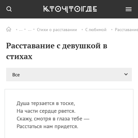
Стихи о расставании
С любимой
Расставание
Все
ПРАЗДНИКИ
Расставание с девушкой в
06.08
Преображение
Господне у западных
стихах
христиан
06.08
День памяти
благоверных князей
Все
Бориса и Глеба, во
святом Крещении
Романа и Давида
07.08
День ассирийских
Душа терзается в тоске,
мучеников
На части сердце рвется.
07.08
Национальный день
Скажу, смотря в глаза тебе —
маяка
Расстаться нам придется.
07.08
Годовщина битвы при
Бояка