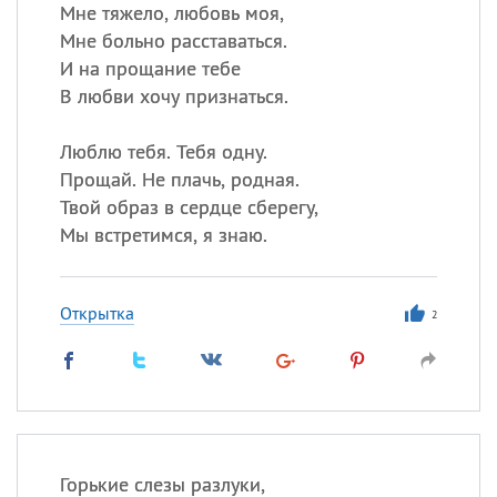
Мне тяжело, любовь моя,
Мне больно расставаться.
И на прощание тебе
Все
ИМЕНА
В любви хочу признаться.
Сегодня празднуют именины
Люблю тебя. Тебя одну.
Анатолий
, Афанасий,
Борис
Прощай. Не плачь, родная.
,
Еще
Твой образ в сердце сберегу,
Мы встретимся, я знаю.
Кристина
Открытка
2
Посмотреть значение
и
происхождение
Горькие слезы разлуки,