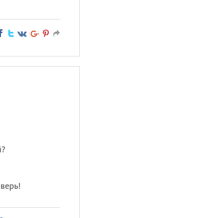
й?
верь!