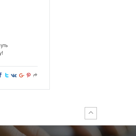
уть
у!