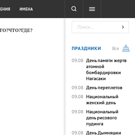
СОТА
DIGITAL
ТЕСТЫ
ЛЕНИЯ
ИМЕНА
КТО?ЧТО?ГДЕ?
ПРАЗДНИКИ
Все
09.08
День памяти жертв
атомной
бомбардировки
Нагасаки
09.08
День переплетов
09.08
Национальный
женский день
09.08
Национальный
день рисового
пудинга
09.08
День Дымняшки