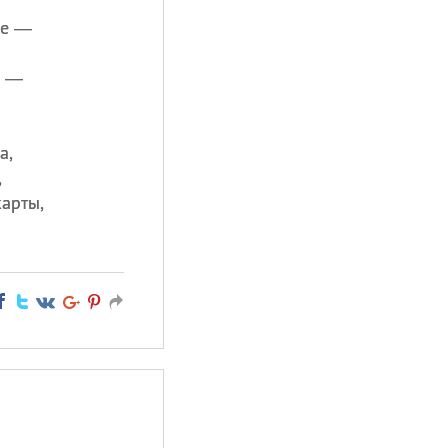
ье —
е —
а,
,
карты,