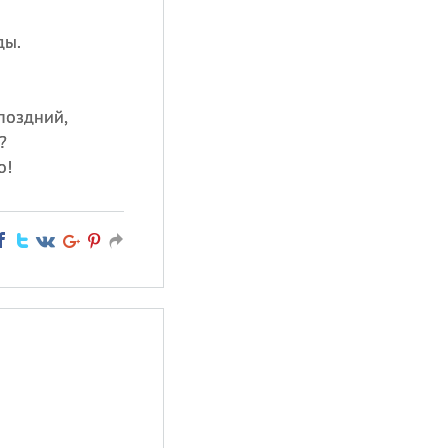
ды.
 поздний,
?
о!