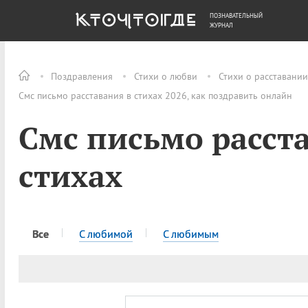
ПОЗНАВАТЕЛЬНЫЙ
ОБЩЕСТВО
ДЕНЬГИ
ЖУРНАЛ
Поздравления
Стихи о любви
Стихи о расставании
Смс письмо расставания в стихах 2026, как поздравить онлайн
Смс письмо расст
стихах
Все
С любимой
С любимым