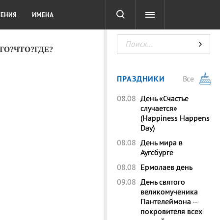
СОТА
DIGITAL
ТЕСТЫ
ЛЕНИЯ
ИМЕНА
КТО?ЧТО?ГДЕ?
ПРАЗДНИКИ
Все
08.08
День «Счастье
случается»
(Happiness Happens
Day)
08.08
День мира в
Аугсбурге
08.08
Ермолаев день
09.08
День святого
великомученика
Пантелеймона –
покровителя всех