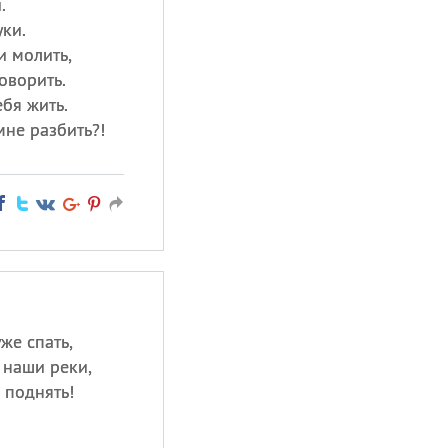
.
уки.
и молить,
оворить.
ебя жить.
мне разбить?!
же спать,
 наши реки,
 поднять!