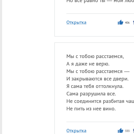
Но все равно ты — мой лю
Открытка
406
Мы с тобою расстаемся,
А я даже не верю.
Мы с тобою расстаемся —
И закрываются все двери.
Я сама тебя оттолкнула.
Сама разрушила все.
Не соединится разбитая чаш
Не пить из нее вино.
Открытка
333