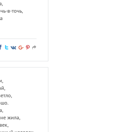
а,
чь-в-точь,
а
м,
й,
етло,
ошо.
а,
не жила,
век,