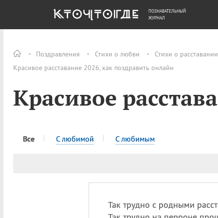
ПОЗНАВАТЕЛЬНЫЙ
ОБЩЕСТВО
ДЕНЬГИ
ЖУРНАЛ
Поздравления
Стихи о любви
Стихи о расставании
Красивое расставание 2026, как поздравить онлайн
Красивое расстав
Все
С любимой
С любимым
Так трудно с родными расст
Так трудно на перроне прощ