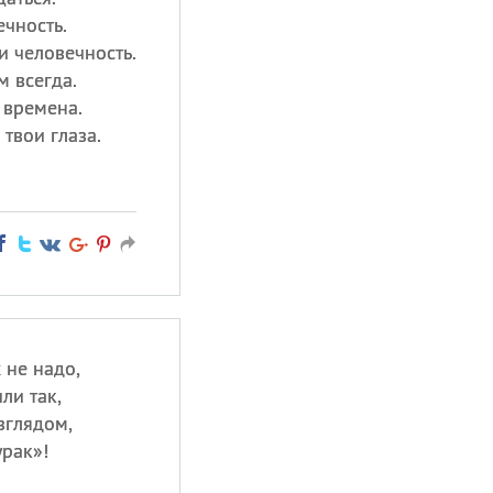
ечность.
и человечность.
м всегда.
 времена.
твои глаза.
 не надо,
ли так,
зглядом,
урак»!