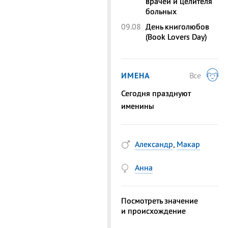
врачей и целителя
больных
09.08
День книголюбов
(Book Lovers Day)
ИМЕНА
Все
Сегодня празднуют
именины
Александр
,
Макар
Анна
Посмотреть значение
и происхождение