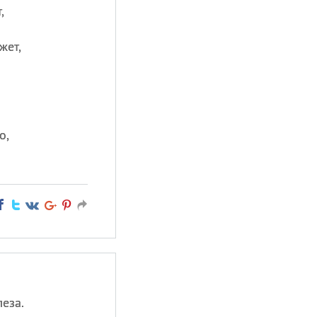
,
жет,
о,
леза.