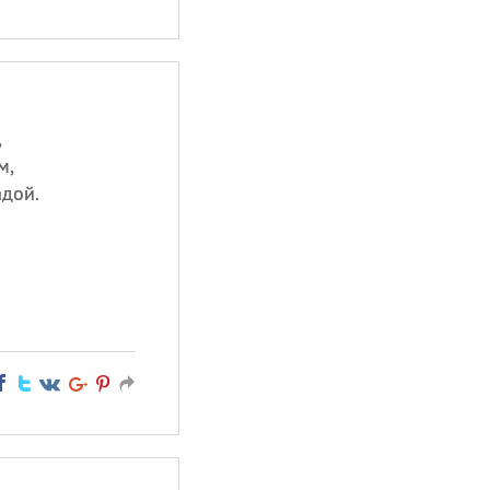
,
м,
адой.