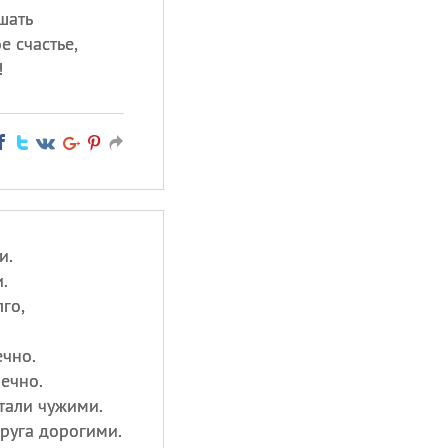
шать
е счастье,
!
и.
.
го,
ечно.
ечно.
тали чужими.
руга дорогими.