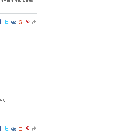
бимый человек.
а,