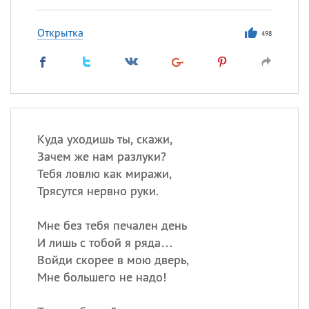
Все
ИМЕНА
Сегодня празднуют именины
Открытка
498
Акакий
,
Василий
,
Иван
,
Еще
Алена
,
Анастасия
,
Антонина
,
Еще
Куда уходишь ты, скажи,
Зачем же нам разлуки?
Тебя ловлю как миражи,
Посмотреть значение
и
Трясутся нервно руки.
происхождение
Мне без тебя печален день
И лишь с тобой я ряда…
Войди скорее в мою дверь,
Мне большего не надо!