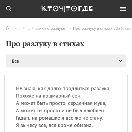
Стихи о разлуке
Про разлуку в стихах 2026, ка
Все
ПРАЗДНИКИ
Про разлуку в стихах
11.08
Рождество святителя
Николая Чудотворца
11.08
День «мусорной еды»
Все
11.08
День полета на
воздушном шарике
12.08
Курбан Байрам —
праздник
Не знаю, как долго продлиться разлука,
жертвоприношения
Похоже на кошмарный сон.
12.08
День
А может быть просто, сердечная мука,
Военно‑воздушных сил
А может ты просто и не был влюблен.
(День ВВС) РФ
Гадать на ромашке я все же не стану.
Я вынесу все, все кроме обмана.