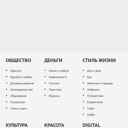
ОБЩЕСТВО
ДЕНЬГИ
СТИЛЬ ЖИЗНИ
Гороскоп
Бизнес и работа
Дом и дача
Дружба и любовь
Недвижимость
Еда
Духовное развитие
Покупки
Животные и природа
Законодательство
Транспорт
Лайфхаки
Образование
Финансы
Путешествия
Психология
Развлечения
Семья и дети
Спорт
Хобби
КУЛЬТУРА
КРАСОТА
DIGITAL