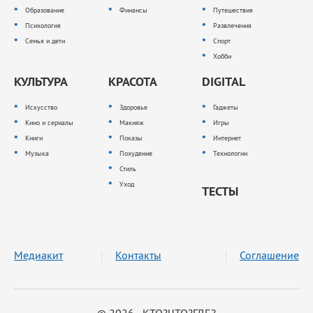
Образование
Финансы
Путешествия
Психология
Развлечения
Семья и дети
Спорт
Хобби
КУЛЬТУРА
КРАСОТА
DIGITAL
Искусство
Здоровье
Гаджеты
Кино и сериалы
Макияж
Игры
Книги
Показы
Интернет
Музыка
Похудение
Технологии
Стиль
Уход
ТЕСТЫ
Медиакит
Контакты
Соглашение
© 2026 КТО?ЧТО?ГДЕ?