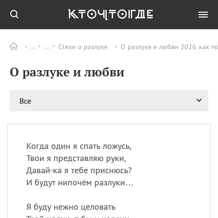
Стихи о разлуке
О разлуке и любви 2026, как п
Все
ПРАЗДНИКИ
О разлуке и любви
08.08
День «Счастье
случается» (Happiness
Happens Day)
Все
08.08
День мира в Аугсбурге
08.08
Ермолаев день
09.08
День святого
великомученика
Когда один я спать ложусь,
Пантелеймона –
Твои я представляю руки,
покровителя всех
Давай-ка я тебе приснюсь?
врачей и целителя
И будут нипочём разлуки…
больных
09.08
День книголюбов (Book
Я буду нежно целовать
Lovers Day)