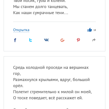
Твой носик, губы и колени.
Мы станем долго танцевать,
Все
ИМЕНА
Как наши сумрачные тени…
Сегодня празднуют именины
Открытка
18
Александр
,
Макар
Анна
Посмотреть значение
и
происхождение
Средь холодной проседи на вершинах
гор,
Размахнулся крыльями, вдруг, большой
орёл.
Полетит стремительно к милой он моей,
О тоске поведает, всё расскажет ей.