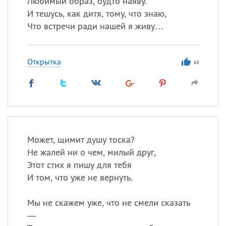
Любимый образ, будто наяву.
Все
ИМЕНА
И тешусь, как дитя, тому, что знаю,
Сегодня празднуют именины
Что встречи ради нашей я живу…
Сергей
, Теодор,
Федор
Открытка
63
Посмотреть значение
и
происхождение
Может, щимит душу тоска?
Не жалей ни о чем, милый друг,
Этот стих я пишу для тебя
И том, что уже не вернуть.
Мы не скажем уже, что не смели сказать
—