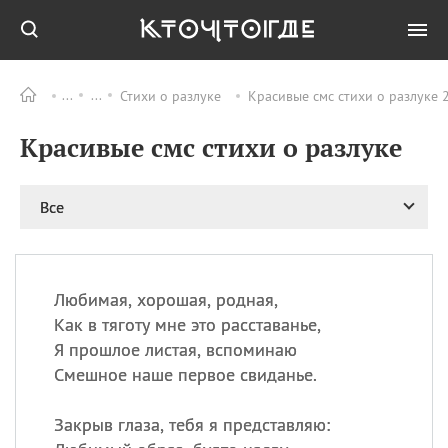
Стихи о разлуке
Красивые смс стихи о разлуке 
Все
ПРАЗДНИКИ
Красивые смс стихи о разлуке
09.08
День памяти жертв
атомной
бомбардировки
Нагасаки
Все
09.08
День переплетов
09.08
Национальный женский
день
Любимая, хорошая, родная,
09.08
Национальный день
Как в тяготу мне это расставанье,
рисового пудинга
Я прошлое листая, вспоминаю
09.08
День Дымняшки
Смешное наше первое свиданье.
(Smokey Bear Day)
Закрыв глаза, тебя я представляю: