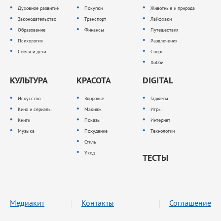
Духовное развитие
Покупки
Животные и природа
Законодательство
Транспорт
Лайфхаки
Образование
Финансы
Путешествия
Психология
Развлечения
Семья и дети
Спорт
Хобби
КУЛЬТУРА
КРАСОТА
DIGITAL
Искусство
Здоровье
Гаджеты
Кино и сериалы
Макияж
Игры
Книги
Показы
Интернет
Музыка
Похудение
Технологии
Стиль
Уход
ТЕСТЫ
Медиакит
Контакты
Соглашение