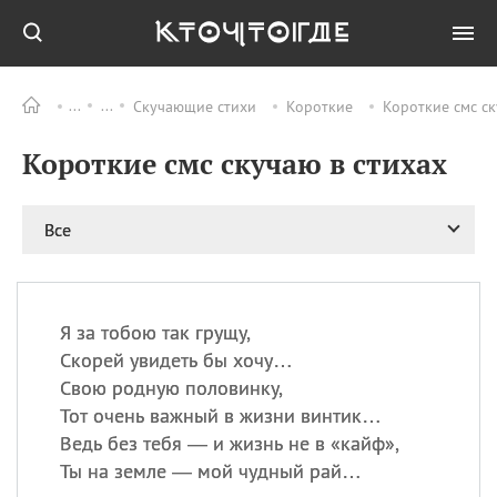
Скучающие стихи
Короткие
Короткие смс ск
Все
ПРАЗДНИКИ
Короткие смс скучаю в стихах
06.08
Преображение
Господне у западных
христиан
Все
06.08
День памяти
благоверных князей
Бориса и Глеба, во
святом Крещении
Романа и Давида
Я за тобою так грущу,
Скорей увидеть бы хочу…
07.08
День ассирийских
мучеников
Свою родную половинку,
Тот очень важный в жизни винтик…
07.08
Национальный день
маяка
Ведь без тебя — и жизнь не в «кайф»,
Ты на земле — мой чудный рай…
07.08
Годовщина битвы при
Бояка