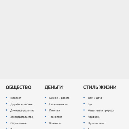
ОБЩЕСТВО
ДЕНЬГИ
СТИЛЬ ЖИЗНИ
Гороскоп
Бизнес и работа
Дом и дача
Дружба и любовь
Недвижимость
Еда
Духовное развитие
Покупки
Животные и природа
Законодательство
Транспорт
Лайфхаки
Образование
Финансы
Путешествия