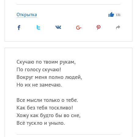
Открытка
131
Все
ИМЕНА
Сегодня празднуют именины
Анатолий
, Афанасий,
Борис
,
Еще
Скучаю по твоим рукам,
По голосу скучаю!
Кристина
Вокруг меня полно людей,
Но их не замечаю.
Посмотреть значение
и
происхождение
Все мысли только о тебе.
Как без тебя тоскливо!
Хожу как будто бы во сне,
Всё тускло и уныло.