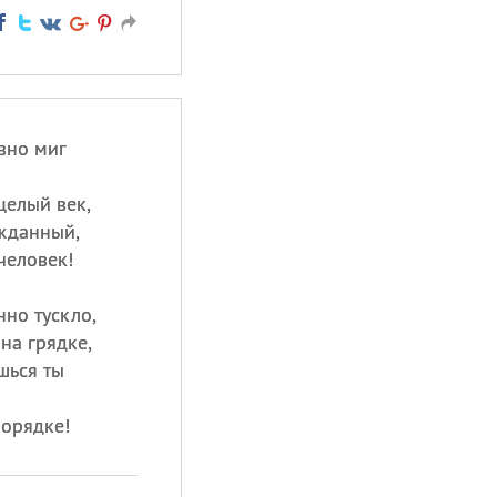
вно миг
целый век,
жданный,
человек!
нно тускло,
на грядке,
шься ты
порядке!