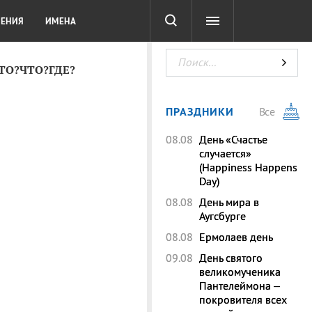
СОТА
DIGITAL
ТЕСТЫ
ЛЕНИЯ
ИМЕНА
КТО?ЧТО?ГДЕ?
ПРАЗДНИКИ
Все
08.08
День «Счастье
случается»
(Happiness Happens
Day)
08.08
День мира в
Аугсбурге
08.08
Ермолаев день
09.08
День святого
великомученика
Пантелеймона –
покровителя всех