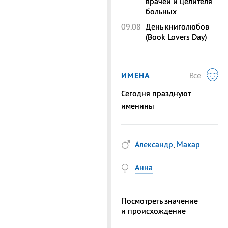
врачей и целителя
больных
09.08
День книголюбов
(Book Lovers Day)
ИМЕНА
Все
Сегодня празднуют
именины
Александр
,
Макар
Анна
Посмотреть значение
и происхождение