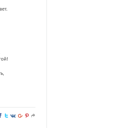
ет.
,
гой!
ь,