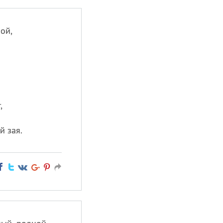
ой,
,
й зая.