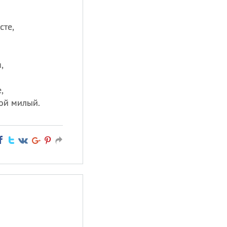
сте,
,
,
ой милый.