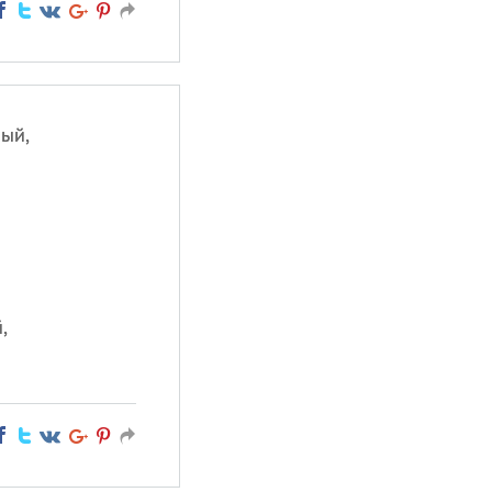
ый,
,