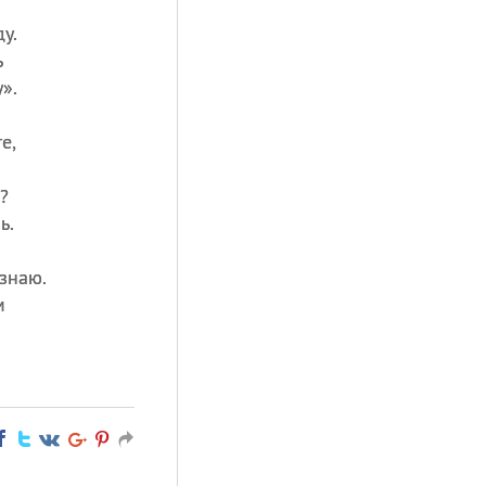
у.
ь
».
е,
?
ь.
знаю.
м