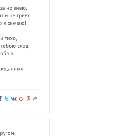
да не знаю,
т и не греет,
ю я скучаю!
и тихо,
 тобою слов,
тобою
зведанных
другом,