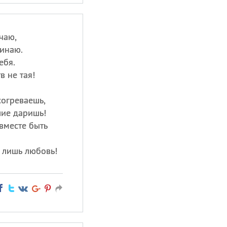
учаю,
инаю.
ебя.
в не тая!
согреваешь,
шие даришь!
вместе быть
 лишь любовь!