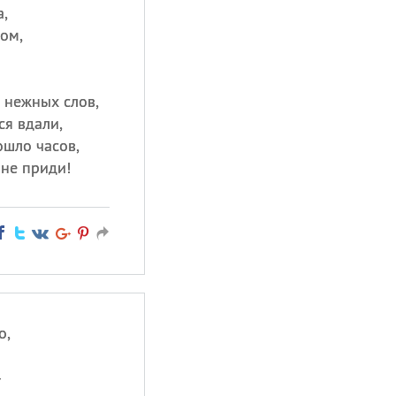
а,
ом,
и нежных слов,
ся вдали,
ошло часов,
мне приди!
о,
—