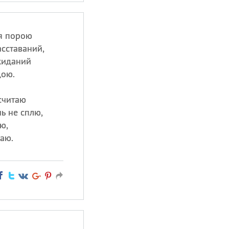
я порою
сставаний,
жиданий
дою.
считаю
ь не сплю,
ю,
чаю.