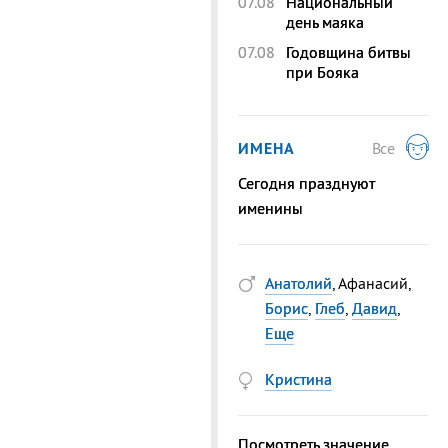
07.08
Национальный
день маяка
07.08
Годовщина битвы
при Бояка
ИМЕНА
Все
Сегодня празднуют
именины
Анатолий
, Афанасий,
Борис
,
Глеб
,
Давид
,
Еще
Кристина
Посмотреть значение