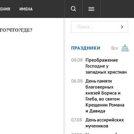
СОТА
DIGITAL
ТЕСТЫ
ЛЕНИЯ
ИМЕНА
КТО?ЧТО?ГДЕ?
ПРАЗДНИКИ
Все
06.08
Преображение
Господне у
западных христиан
06.08
День памяти
благоверных
князей Бориса и
Глеба, во святом
Крещении Романа
и Давида
07.08
День ассирийских
мучеников