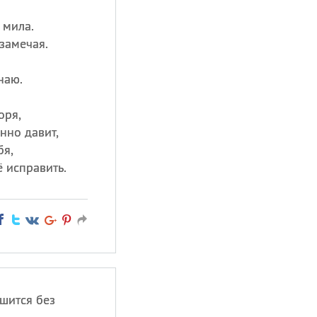
 мила.
 замечая.
наю.
оря,
нно давит,
бя,
 исправить.
ышится без