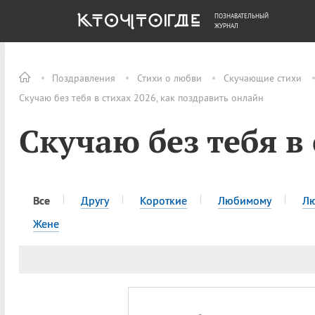
ПОЗНАВАТЕЛЬНЫЙ
ОБЩЕСТВО
ДЕНЬГИ
ЖУРНАЛ
Поздравления
Стихи о любви
Скучающие стихи
Скучаю без тебя в стихах 2026, как поздравить онлайн
Скучаю без тебя в
Все
Другу
Короткие
Любимому
Л
Жене