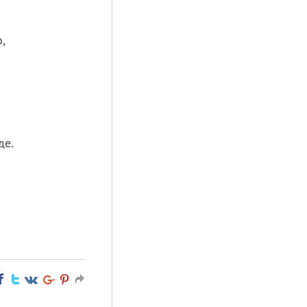
,
де.