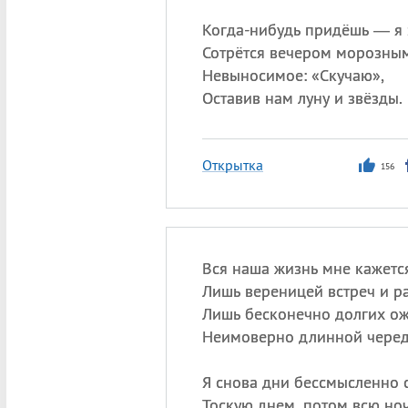
Когда-нибудь придёшь — я 
Сотрётся вечером морозны
Невыносимое: «Скучаю»,
Оставив нам луну и звёзды.
Открытка
156
Вся наша жизнь мне кажетс
Лишь вереницей встреч и ра
Лишь бесконечно долгих о
Неимоверно длинной чере
Я снова дни бессмысленно 
Тоскую днем, потом всю ноч