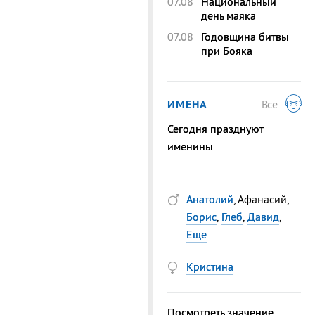
07.08
Национальный
день маяка
07.08
Годовщина битвы
при Бояка
ИМЕНА
Все
Сегодня празднуют
именины
Анатолий
, Афанасий,
Борис
,
Глеб
,
Давид
,
Еще
Кристина
Посмотреть значение