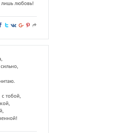
 лишь любовь!
,
 сильно,
читаю.
 с тобой,
кой,
й,
ненной!