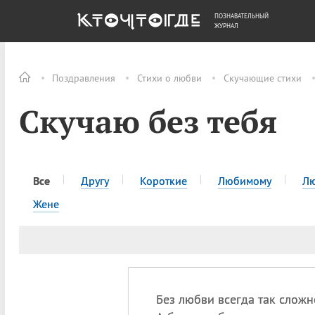
ПОЗНАВАТЕЛЬНЫЙ
ОБЩЕСТВО
ДЕНЬГИ
ЖУРНАЛ
Поздравления
Стихи о любви
Скучающие стихи
Скучаю без тебя
Все
Другу
Короткие
Любимому
Л
Жене
Без любви всегда так сложн