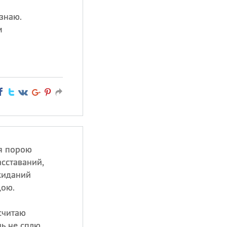
знаю.
м
я порою
сставаний,
жиданий
дою.
считаю
ь не сплю,