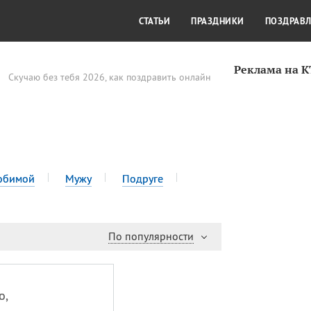
СТИЛЬ ЖИЗНИ
КУЛЬТУРА
КРА
СТАТЬИ
ПРАЗДНИКИ
ПОЗДРАВ
Реклама на 
Скучаю без тебя 2026, как поздравить онлайн
юбимой
Мужу
Подруге
По популярности
о,