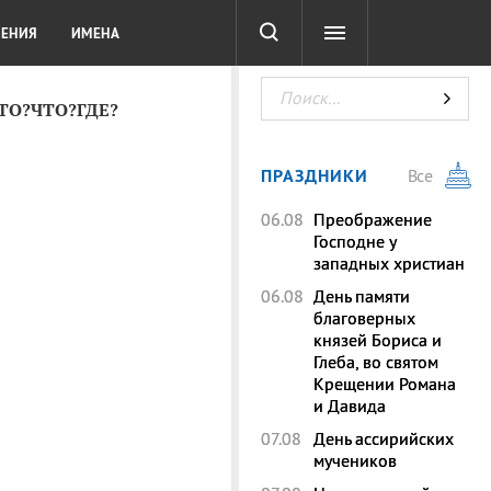
СОТА
DIGITAL
ТЕСТЫ
ЛЕНИЯ
ИМЕНА
КТО?ЧТО?ГДЕ?
ПРАЗДНИКИ
Все
06.08
Преображение
Господне у
западных христиан
06.08
День памяти
благоверных
князей Бориса и
Глеба, во святом
Крещении Романа
и Давида
07.08
День ассирийских
мучеников