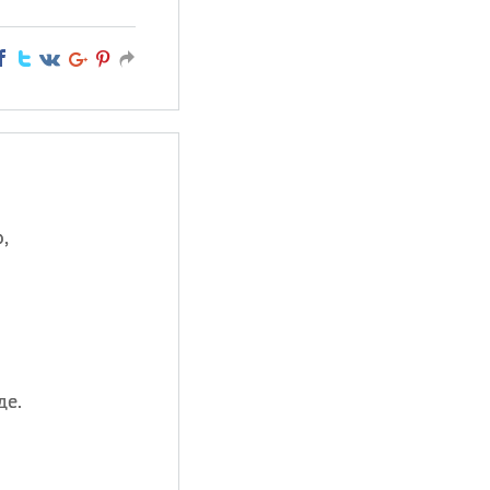
,
де.