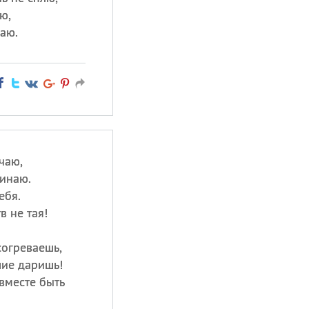
ю,
чаю.
учаю,
инаю.
ебя.
в не тая!
согреваешь,
шие даришь!
вместе быть