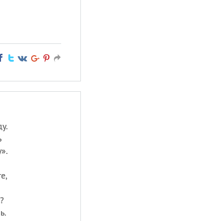
у.
ь
».
е,
?
ь.