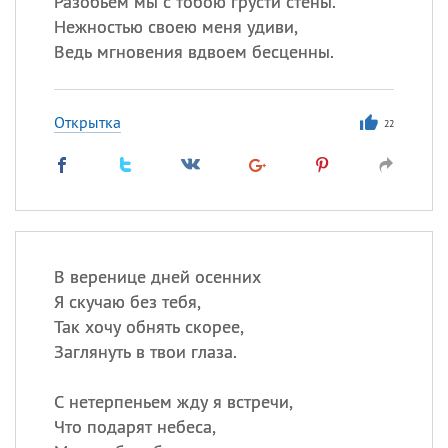
Разобьем мы с тобою грусти стены.
Все
ИМЕНА
Нежностью своею меня удиви,
Сегодня празднуют именины
Ведь мгновения вдвоем бесценны.
Герман
,
Иван
,
Клим
,
Еще
Открытка
22
Анфиса
Посмотреть значение
и
происхождение
В веренице дней осенних
Я скучаю без тебя,
Так хочу обнять скорее,
Заглянуть в твои глаза.
С нетерпеньем жду я встречи,
Что подарят небеса,