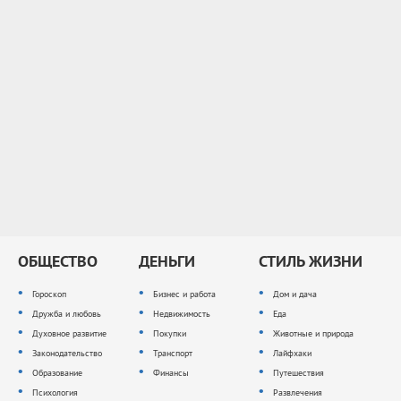
ОБЩЕСТВО
ДЕНЬГИ
СТИЛЬ ЖИЗНИ
Гороскоп
Бизнес и работа
Дом и дача
Дружба и любовь
Недвижимость
Еда
Духовное развитие
Покупки
Животные и природа
Законодательство
Транспорт
Лайфхаки
Образование
Финансы
Путешествия
Психология
Развлечения