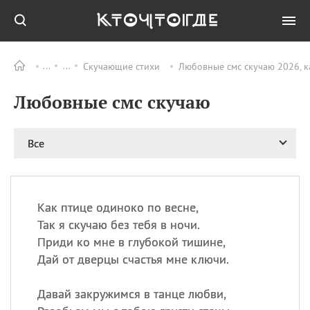
Скучающие стихи
Любовные смс скучаю 2026, к
Все
ПРАЗДНИКИ
Любовные смс скучаю
09.08
День памяти
великомученика и
целителя Пантелеимона
Все
11.08
Рождество святителя
Николая Чудотворца
11.08
День «мусорной еды»
11.08
День полета на
Как птице одиноко по весне,
воздушном шарике
Так я скучаю без тебя в ночи.
11.08
День Святой Клары —
Приди ко мне в глубокой тишине,
покровительницы
Дай от дверцы счастья мне ключи.
телевидения
Давай закружимся в танце любви,