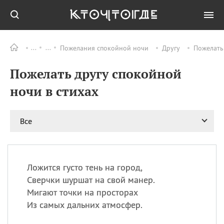
Пожелания спокойной ночи
Другу
Пожелать
Все
ПРАЗДНИКИ
Пожелать другу спокойной
08.08
День «Счастье
случается» (Happiness
ночи в стихах
Happens Day)
08.08
День мира в Аугсбурге
Все
08.08
Ермолаев день
09.08
День святого
великомученика
Пантелеймона –
Ложится густо тень на город,
покровителя всех
врачей и целителя
Сверчки шуршат на свой манер.
больных
Мигают точки на просторах
09.08
День книголюбов (Book
Из самых дальних атмосфер.
Lovers Day)