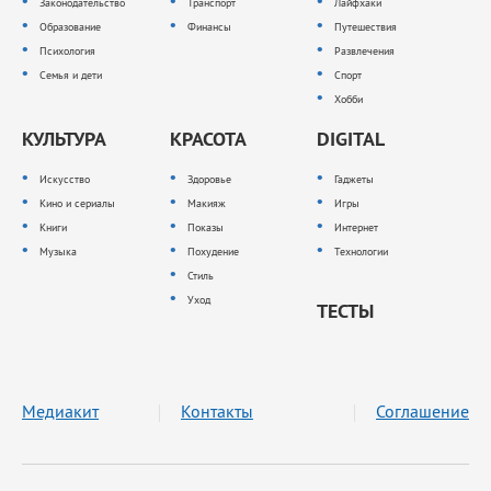
Законодательство
Транспорт
Лайфхаки
Образование
Финансы
Путешествия
Психология
Развлечения
Семья и дети
Спорт
Хобби
КУЛЬТУРА
КРАСОТА
DIGITAL
Искусство
Здоровье
Гаджеты
Кино и сериалы
Макияж
Игры
Книги
Показы
Интернет
Музыка
Похудение
Технологии
Стиль
Уход
ТЕСТЫ
Медиакит
Контакты
Соглашение