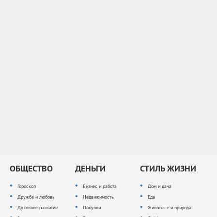
ОБЩЕСТВО
ДЕНЬГИ
СТИЛЬ ЖИЗНИ
Гороскоп
Бизнес и работа
Дом и дача
Дружба и любовь
Недвижимость
Еда
Духовное развитие
Покупки
Животные и природа