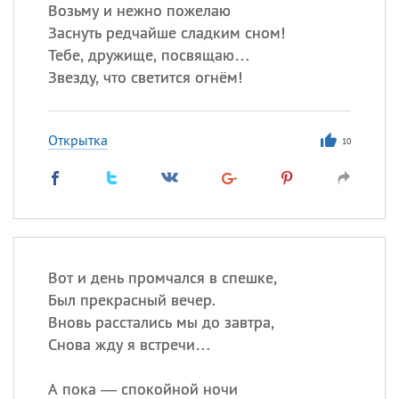
Возьму и нежно пожелаю
Заснуть редчайше сладким сном!
Все
ИМЕНА
Тебе, дружище, посвящаю…
Сегодня празднуют именины
Звезду, что светится огнём!
Александр
,
Макар
Открытка
10
Анна
Посмотреть значение
и
происхождение
Вот и день промчался в спешке,
Был прекрасный вечер.
Вновь расстались мы до завтра,
Снова жду я встречи…
А пока — спокойной ночи