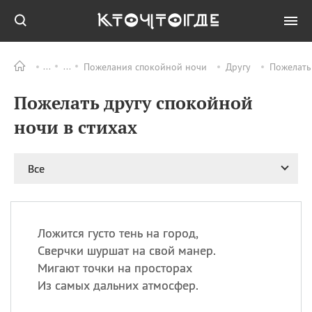
Пожелания спокойной ночи
Другу
Пожелать
Все
ПРАЗДНИКИ
Пожелать другу спокойной
09.08
День памяти жертв
атомной
ночи в стихах
бомбардировки
Нагасаки
09.08
День переплетов
Все
09.08
Национальный женский
день
09.08
Национальный день
Ложится густо тень на город,
рисового пудинга
Сверчки шуршат на свой манер.
09.08
День Дымняшки
Мигают точки на просторах
(Smokey Bear Day)
Из самых дальних атмосфер.