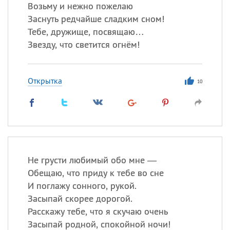
Все
ИМЕНА
Возьму и нежно пожелаю
Заснуть редчайше сладким сном!
Сегодня празднуют именины
Тебе, дружище, посвящаю…
Звезду, что светится огнём!
Сергей
, Теодор,
Федор
Посмотреть значение
и
Открытка
происхождение
10
Не грусти любимый обо мне —
Обещаю, что приду к тебе во сне
И поглажу сонного, рукой.
Засыпай скорее дорогой.
Расскажу тебе, что я скучаю очень
Засыпай родной, спокойной ночи!