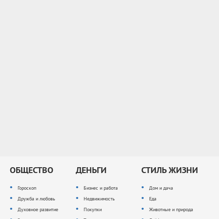
ОБЩЕСТВО
ДЕНЬГИ
СТИЛЬ ЖИЗНИ
Гороскоп
Бизнес и работа
Дом и дача
Дружба и любовь
Недвижимость
Еда
Духовное развитие
Покупки
Животные и природа