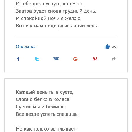
Все
ИМЕНА
И тебе пора уснуть, конечно.
Завтра будет снова трудный день.
Сегодня празднуют именины
И спокойной ночи я желаю,
Вот и к нам подкралась ночи лень.
Герман
,
Иван
,
Клим
,
Еще
Анфиса
Открытка
296
Посмотреть значение
и
происхождение
Каждый день ты в суете,
Словно белка в колесе.
Суетишься и бежишь,
Все везде успеть спешишь.
Но как только выплывает