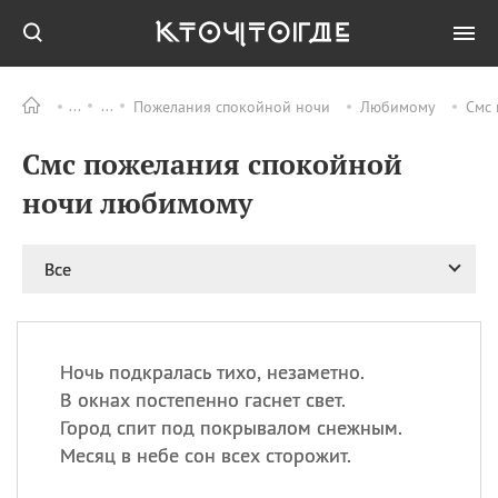
Пожелания спокойной ночи
Любимому
Смс 
Все
ПРАЗДНИКИ
Смс пожелания спокойной
09.08
День памяти
великомученика и
ночи любимому
целителя Пантелеимона
11.08
Рождество святителя
Николая Чудотворца
Все
11.08
День «мусорной еды»
11.08
День полета на
воздушном шарике
Ночь подкралась тихо, незаметно.
11.08
День Святой Клары —
В окнах постепенно гаснет свет.
покровительницы
Город спит под покрывалом снежным.
телевидения
Месяц в небе сон всех сторожит.