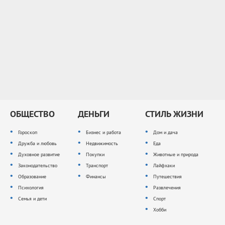
ОБЩЕСТВО
ДЕНЬГИ
СТИЛЬ ЖИЗНИ
Гороскоп
Бизнес и работа
Дом и дача
Дружба и любовь
Недвижимость
Еда
Духовное развитие
Покупки
Животные и природа
Законодательство
Транспорт
Лайфхаки
Образование
Финансы
Путешествия
Психология
Развлечения
Семья и дети
Спорт
Хобби