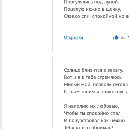
Прогулялись под луной.
Поцелую нежно в щечку.
Сладко спи, спокойной ночк
Открытка
191
Солнце близится к закату,
Вот и я к тебе стремлюсь.
Милый мой, позволь сегодн
К снам твоим я прикоснусь.
Я наполню их любовью,
Чтобы ты спокойно спал
И почувствовал как нежно
Тебя кто-то обнимал!