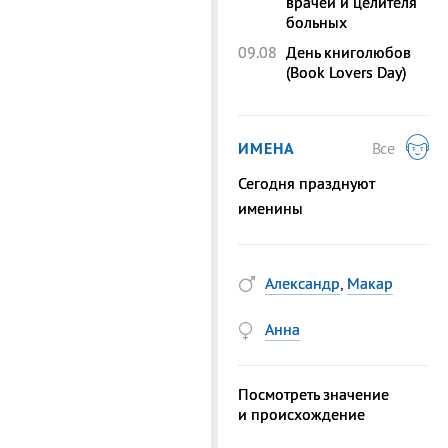
врачей и целителя
больных
09.08
День книголюбов
(Book Lovers Day)
ИМЕНА
Все
Сегодня празднуют
именины
Александр
,
Макар
Анна
Посмотреть значение
и происхождение