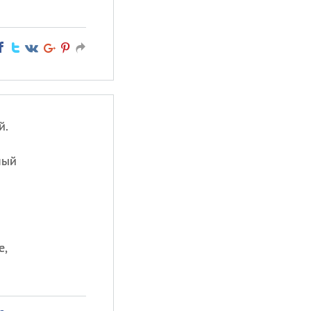
й.
мый
е,