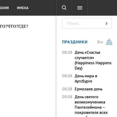
СОТА
DIGITAL
ТЕСТЫ
ЛЕНИЯ
ИМЕНА
КТО?ЧТО?ГДЕ?
ПРАЗДНИКИ
Все
08.08
День «Счастье
случается»
(Happiness Happens
Day)
08.08
День мира в
Аугсбурге
08.08
Ермолаев день
09.08
День святого
великомученика
Пантелеймона –
покровителя всех