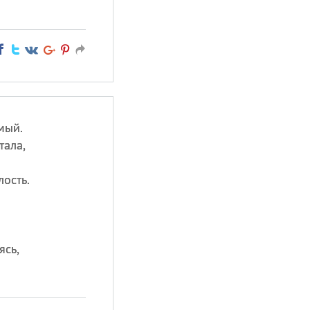
мый.
тала,
лость.
ясь,