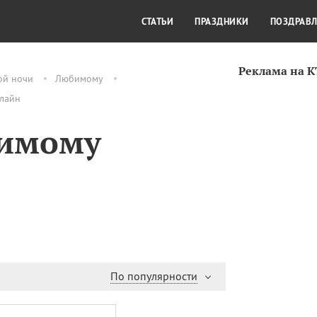
СТИЛЬ ЖИЗНИ
КУЛЬТУРА
КРА
СТАТЬИ
ПРАЗДНИКИ
ПОЗДРАВ
Реклама на 
ой ночи
Любимому
нлайн
бимому
По популярности