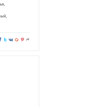
ья,
мый,
й