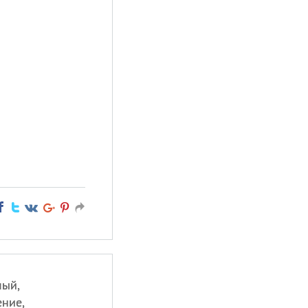
мый,
ение,