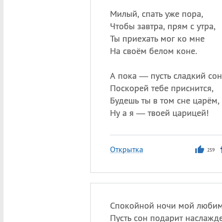
Милый, спать уже пора,
Чтобы завтра, прям с утра,
Ты приехать мог ко мне
На своём белом коне.
А пока — пусть сладкий сон
Поскорей тебе приснится,
Будешь ты в том сне царём,
Ну а я — твоей царицей!
Открытка
259
Спокойной ночи мой люби
Пусть сон подарит наслажд