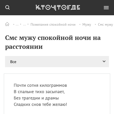
Пожелания спокойной ночи
Мужу
Смс мужу 
Все
ПРАЗДНИКИ
Смс мужу спокойной ночи на
11.08
Рождество святителя
Николая Чудотворца
расстоянии
11.08
День «мусорной еды»
11.08
День полета на
Все
воздушном шарике
12.08
Курбан Байрам —
праздник
жертвоприношения
Почти сотня килограммов
12.08
День
В спальне тихо засыпает,
Военно‑воздушных сил
Без трагедии и драмы
(День ВВС) РФ
Сладких снов тебе желаю!