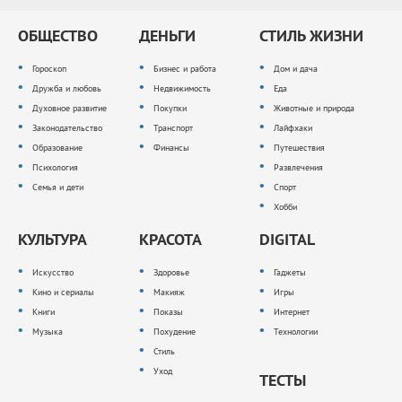
ОБЩЕСТВО
ДЕНЬГИ
СТИЛЬ ЖИЗНИ
Гороскоп
Бизнес и работа
Дом и дача
Дружба и любовь
Недвижимость
Еда
Духовное развитие
Покупки
Животные и природа
Законодательство
Транспорт
Лайфхаки
Образование
Финансы
Путешествия
Психология
Развлечения
Семья и дети
Спорт
Хобби
КУЛЬТУРА
КРАСОТА
DIGITAL
Искусство
Здоровье
Гаджеты
Кино и сериалы
Макияж
Игры
Книги
Показы
Интернет
Музыка
Похудение
Технологии
Стиль
Уход
ТЕСТЫ