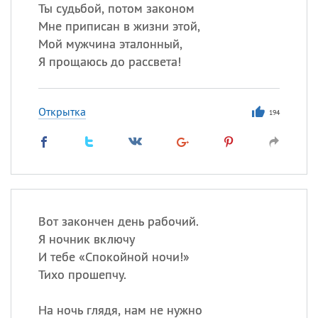
Все
ИМЕНА
Ты судьбой, потом законом
Мне приписан в жизни этой,
Сегодня празднуют именины
Мой мужчина эталонный,
Я прощаюсь до рассвета!
Акакий
,
Василий
,
Иван
,
Еще
Открытка
194
Алена
,
Анастасия
,
Антонина
,
Еще
Посмотреть значение
и
происхождение
Вот закончен день рабочий.
Я ночник включу
И тебе «Спокойной ночи!»
Тихо прошепчу.
На ночь глядя, нам не нужно