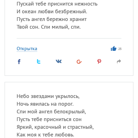
Все
ИМЕНА
Пускай тебе приснится нежность
И океан любви безбрежный.
Сегодня празднуют именины
Пусть ангел бережно хранит
Твой сон. Спи милый, спи.
Сергей
, Теодор,
Федор
Посмотреть значение
и
Открытка
происхождение
23
Небо звездами укрылось,
Ночь явилась на порог.
Спи мой ангел белокрылый,
Пусть тебе присниться сон
Яркий, красочный и страстный,
Как моя к тебе любовь.