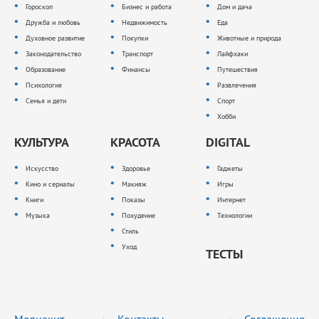
Гороскоп
Бизнес и работа
Дом и дача
Дружба и любовь
Недвижимость
Еда
Духовное развитие
Покупки
Животные и природа
Законодательство
Транспорт
Лайфхаки
Образование
Финансы
Путешествия
Психология
Развлечения
Семья и дети
Спорт
Хобби
КУЛЬТУРА
КРАСОТА
DIGITAL
Искусство
Здоровье
Гаджеты
Кино и сериалы
Макияж
Игры
Книги
Показы
Интернет
Музыка
Похудение
Технологии
Стиль
Уход
ТЕСТЫ
Медиакит
Контакты
Соглашение