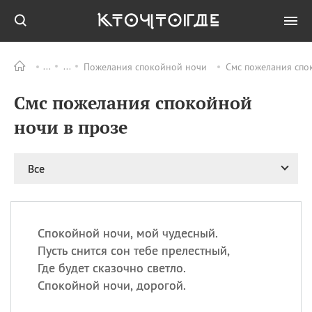
Пожелания спокойной ночи
Смс пожелания спо
Все
ПРАЗДНИКИ
Смс пожелания спокойной
09.08
День памяти жертв
атомной
ночи в прозе
бомбардировки
Нагасаки
09.08
День переплетов
Все
09.08
Национальный женский
день
09.08
Национальный день
Спокойной ночи, мой чудесный.
рисового пудинга
Пусть снится сон тебе прелестный,
09.08
День Дымняшки
Где будет сказочно светло.
(Smokey Bear Day)
Спокойной ночи, дорогой.