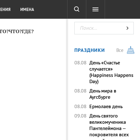
СОТА
DIGITAL
ТЕСТЫ
ЛЕНИЯ
ИМЕНА
КТО?ЧТО?ГДЕ?
ПРАЗДНИКИ
Все
08.08
День «Счастье
случается»
(Happiness Happens
Day)
08.08
День мира в
Аугсбурге
08.08
Ермолаев день
09.08
День святого
великомученика
Пантелеймона –
покровителя всех