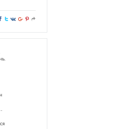
,
нь.
н
…
ся