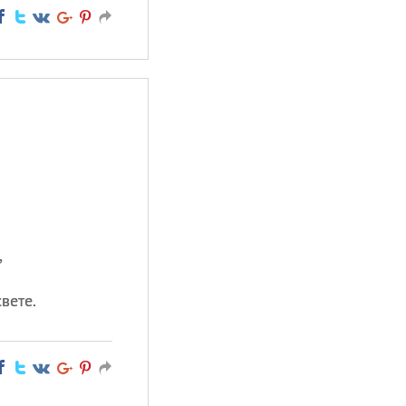
,
вете.