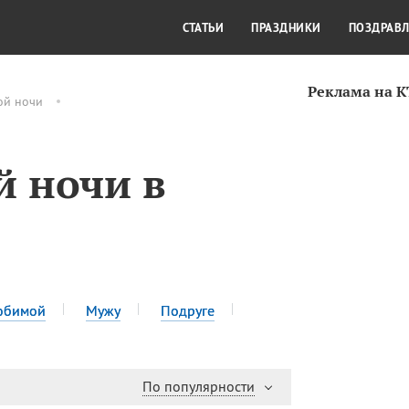
СТИЛЬ ЖИЗНИ
КУЛЬТУРА
КРА
СТАТЬИ
ПРАЗДНИКИ
ПОЗДРАВ
Реклама на 
ой ночи
 ночи в
юбимой
Мужу
Подруге
По популярности