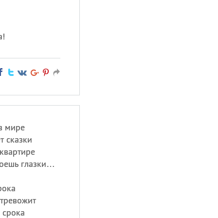
а!
 в мире
т сказки
 квартире
роешь глазки…
рока
отревожит
о срока