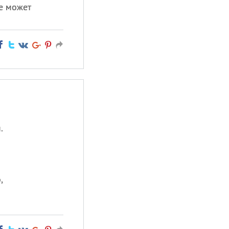
не может
.
,