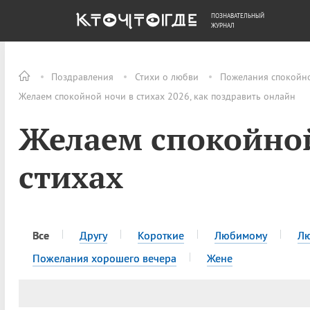
ПОЗНАВАТЕЛЬНЫЙ
ОБЩЕСТВО
ДЕНЬГИ
ЖУРНАЛ
Поздравления
Стихи о любви
Пожелания спокойн
Желаем спокойной ночи в стихах 2026, как поздравить онлайн
Желаем спокойной
стихах
Все
Другу
Короткие
Любимому
Л
Пожелания хорошего вечера
Жене