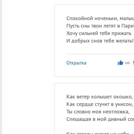
Спокойной ноченьки, малы
Пусть сны твои летят в Пари
Хочу сильней тебя прижать
И добрых снов тебе желать!
Открытка
110
Как ветер колышет окошко,
Как сердце стучит в унисон,
Ты словно моя неотложка,
Спешащая в мой дивный со
Как звезды сияют на небе,