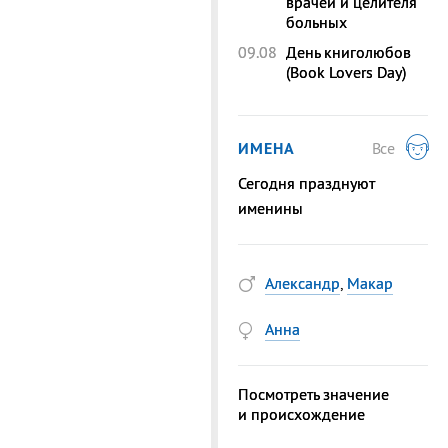
врачей и целителя
больных
09.08
День книголюбов
(Book Lovers Day)
ИМЕНА
Все
Сегодня празднуют
именины
Александр
,
Макар
Анна
Посмотреть значение
и происхождение