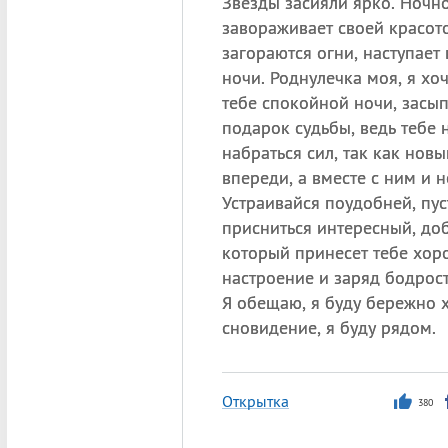
Звезды засияли ярко. Ночн
завораживает своей красот
загораются огни, наступает
ночи. Роднулечка моя, я хо
тебе спокойной ночи, засы
подарок судьбы, ведь тебе 
набраться сил, так как нов
впереди, а вместе с ним и н
Устраивайся поудобней, пус
присниться интересный, до
который принесет тебе хор
настроение и заряд бодрост
Я обещаю, я буду бережно х
сновидение, я буду рядом.
Открытка
380