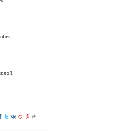
юбит,
еждой,