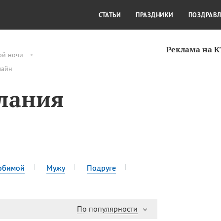
СТИЛЬ ЖИЗНИ
КУЛЬТУРА
КРА
СТАТЬИ
ПРАЗДНИКИ
ПОЗДРАВ
Реклама на 
ой ночи
лайн
лания
юбимой
Мужу
Подруге
По популярности