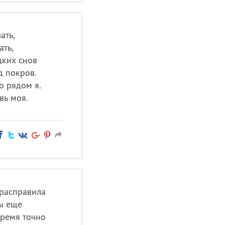
ать,
ать,
дких снов
д покров.
о рядом я.
вь моя.
 расправила
ты еще
время точно