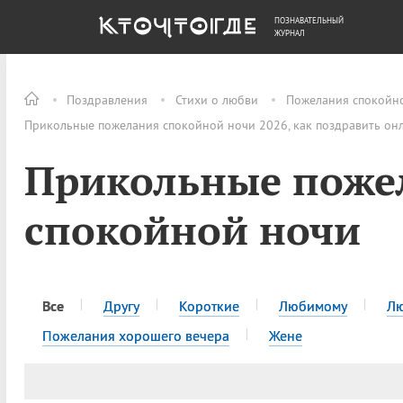
ПОЗНАВАТЕЛЬНЫЙ
ОБЩЕСТВО
ДЕНЬГИ
ЖУРНАЛ
Поздравления
Стихи о любви
Пожелания спокойн
Прикольные пожелания спокойной ночи 2026, как поздравить он
Прикольные поже
спокойной ночи
Все
Другу
Короткие
Любимому
Л
Пожелания хорошего вечера
Жене