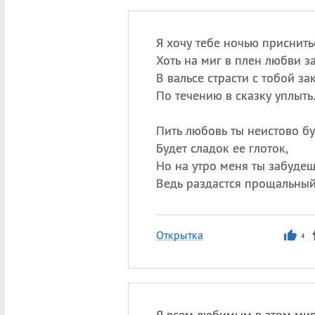
Я хочу тебе ночью приснить
Хоть на миг в плен любви за
В вальсе страсти с тобой за
По течению в сказку уплыть
Пить любовь ты неистово б
Будет сладок ее глоток,
Но на утро меня ты забудеш
Ведь раздастся прощальный
Открытка
4
Я всем любимым в этом ми