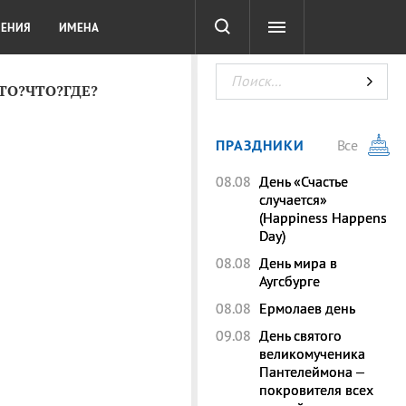
СОТА
DIGITAL
ТЕСТЫ
ЛЕНИЯ
ИМЕНА
КТО?ЧТО?ГДЕ?
ПРАЗДНИКИ
Все
08.08
День «Счастье
случается»
(Happiness Happens
Day)
08.08
День мира в
Аугсбурге
08.08
Ермолаев день
09.08
День святого
великомученика
Пантелеймона –
покровителя всех