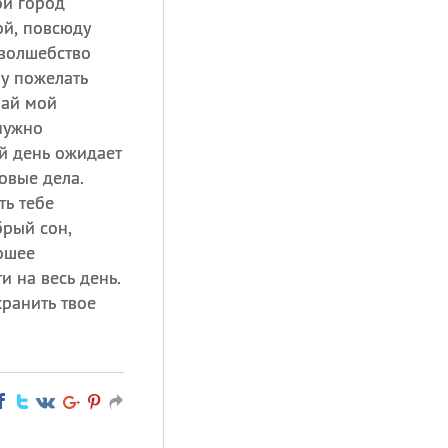
ой город
ой, повсюду
 волшебство
чу пожелать
пай мой
нужно
ый день ожидает
овые дела.
ть тебе
брый сон,
ошее
и на весь день.
ранить твое