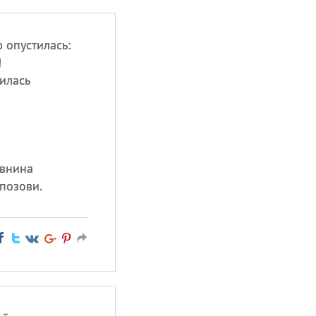
 опустилась:
!
илась
авнина
позови.