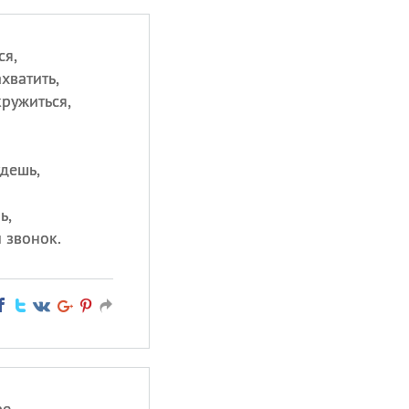
ся,
хватить,
кружиться,
.
удешь,
ь,
 звонок.
ре