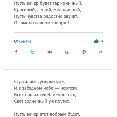
Пусть вечер будет гармоничный,
Красивый, легкий, мелодичный,
Пусть чувства радостно звучат,
Все
ИМЕНА
О самом главном говорят!
Сегодня празднуют именины
Открытка
Анатолий
, Афанасий,
Борис
84
,
Еще
Кристина
Посмотреть значение
и
Сгустились сумерки уже,
происхождение
И в звёздном небе — чертеже
Всех наших судеб непростых,
Свет солнечный уж поутих.
Пусть вечер этот добрым будет,