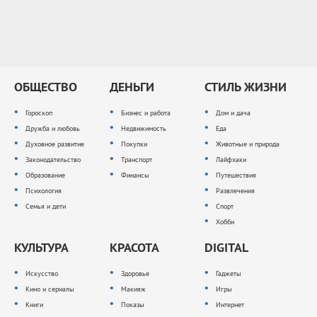
ОБЩЕСТВО
ДЕНЬГИ
СТИЛЬ ЖИЗНИ
Гороскоп
Бизнес и работа
Дом и дача
Дружба и любовь
Недвижимость
Еда
Духовное развитие
Покупки
Животные и природа
Законодательство
Транспорт
Лайфхаки
Образование
Финансы
Путешествия
Психология
Развлечения
Семья и дети
Спорт
Хобби
КУЛЬТУРА
КРАСОТА
DIGITAL
Искусство
Здоровье
Гаджеты
Кино и сериалы
Макияж
Игры
Книги
Показы
Интернет