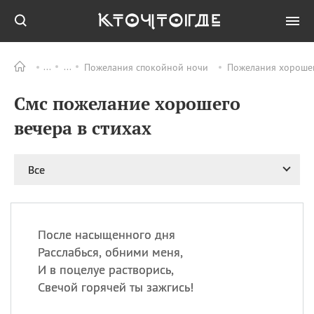
Пожелания спокойной ночи
Пожелания хорошег
Все
ПРАЗДНИКИ
Смс пожелание хорошего
06.08
Преображение
Господне у западных
вечера в стихах
христиан
06.08
День памяти
благоверных князей
Все
Бориса и Глеба, во
святом Крещении
Романа и Давида
07.08
День ассирийских
После насыщенного дня
мучеников
Расслабься, обними меня,
07.08
Национальный день
И в поцелуе растворись,
маяка
Свечой горячей ты зажгись!
07.08
Годовщина битвы при
Бояка