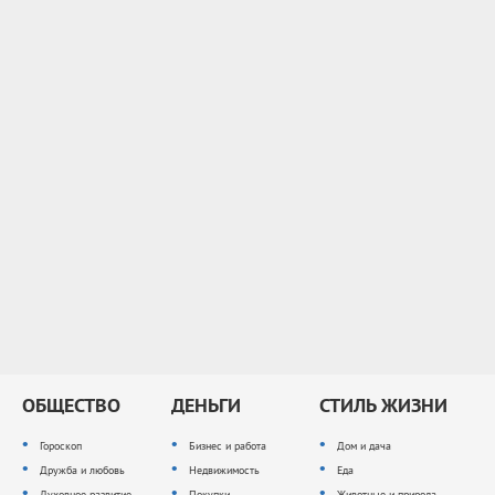
ОБЩЕСТВО
ДЕНЬГИ
СТИЛЬ ЖИЗНИ
Гороскоп
Бизнес и работа
Дом и дача
Дружба и любовь
Недвижимость
Еда
Духовное развитие
Покупки
Животные и природа