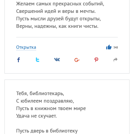
Все
ИМЕНА
Желаем самых прекрасных событий,
Свершений идей и веры в мечты.
Сегодня празднуют именины
Пусть мысли друзей будут открыты,
Верны, надежны, как книги чисты.
Герман
,
Иван
,
Клим
,
Еще
Анфиса
Открытка
348
Посмотреть значение
и
происхождение
Тебя, библиотекарь,
С юбилеем поздравляю,
Пусть в книжном твоем мире
Удача не скучает.
Пусть дверь в библиотеку