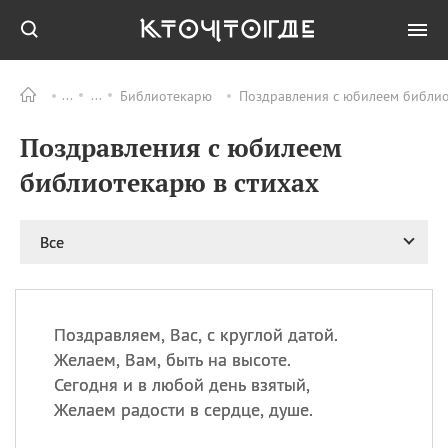
Библиотекарю
Поздравления с юбилеем библиот
Все
ПРАЗДНИКИ
Поздравления с юбилеем
09.08
День памяти
великомученика и
библиотекарю в стихах
целителя Пантелеимона
11.08
Рождество святителя
Николая Чудотворца
Все
11.08
День «мусорной еды»
11.08
День полета на
воздушном шарике
Поздравляем, Вас, с круглой датой.
11.08
День Святой Клары —
Желаем, Вам, быть на высоте.
покровительницы
Сегодня и в любой день взятый,
телевидения
Желаем радости в сердце, душе.