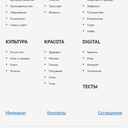
Законодательство
Транспорт
Лайфхаки
Образование
Финансы
Путешествия
Психология
Развлечения
Семья и дети
Спорт
Хобби
КУЛЬТУРА
КРАСОТА
DIGITAL
Искусство
Здоровье
Гаджеты
Кино и сериалы
Макияж
Игры
Книги
Показы
Интернет
Музыка
Похудение
Технологии
Стиль
Уход
ТЕСТЫ
Медиакит
Контакты
Соглашение