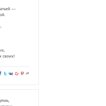
татьей —
ой.
,
.
их,
х своих!
уешь,