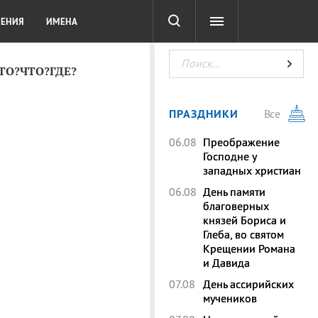
СОТА
DIGITAL
ТЕСТЫ
ЛЕНИЯ
ИМЕНА
КТО?ЧТО?ГДЕ?
ПРАЗДНИКИ
Все
06.08
Преображение
Господне у
западных христиан
06.08
День памяти
благоверных
князей Бориса и
Глеба, во святом
Крещении Романа
и Давида
07.08
День ассирийских
мучеников