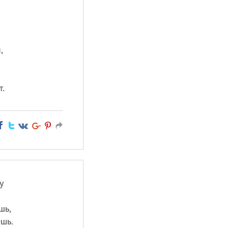
,
т.
у
шь,
шь.