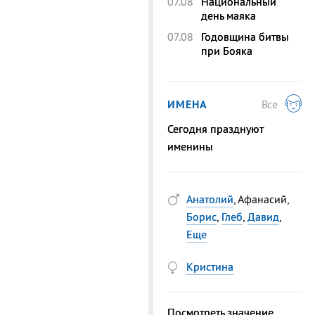
07.08
Национальный
день маяка
07.08
Годовщина битвы
при Бояка
ИМЕНА
Все
Сегодня празднуют
именины
Анатолий
, Афанасий,
Борис
,
Глеб
,
Давид
,
Еще
Кристина
Посмотреть значение