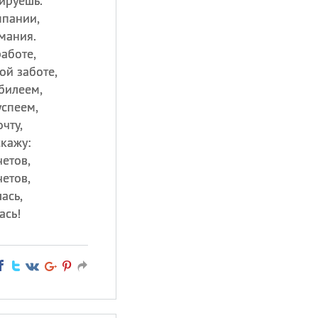
ируешь.
мпании,
мания.
работе,
ой заботе,
билеем,
успеем,
чту,
скажу:
етов,
четов,
ась,
ась!