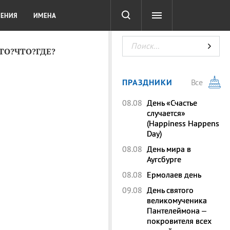
СОТА
DIGITAL
ТЕСТЫ
ЛЕНИЯ
ИМЕНА
КТО?ЧТО?ГДЕ?
ПРАЗДНИКИ
Все
08.08
День «Счастье
случается»
(Happiness Happens
Day)
08.08
День мира в
Аугсбурге
08.08
Ермолаев день
09.08
День святого
великомученика
Пантелеймона –
покровителя всех