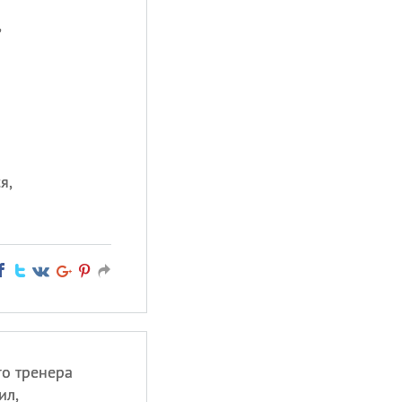
,
я,
о тренера
ил,