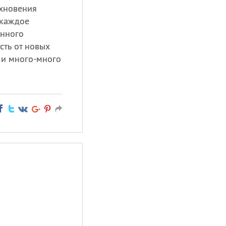
охновения
 каждое
анного
сть от новых
 и много-много