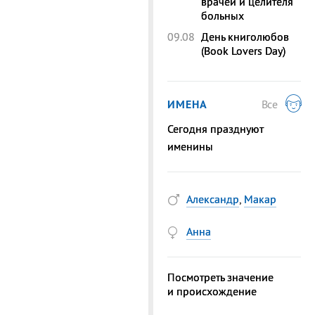
врачей и целителя
больных
09.08
День книголюбов
(Book Lovers Day)
ИМЕНА
Все
Сегодня празднуют
именины
Александр
,
Макар
Анна
Посмотреть значение
и происхождение