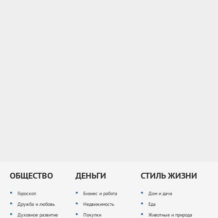
ОБЩЕСТВО
ДЕНЬГИ
СТИЛЬ ЖИЗНИ
Гороскоп
Бизнес и работа
Дом и дача
Дружба и любовь
Недвижимость
Еда
Духовное развитие
Покупки
Животные и природа