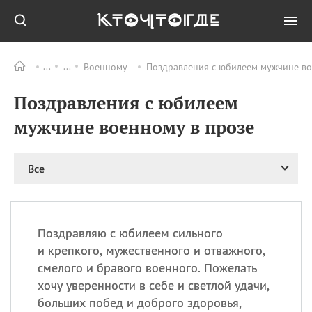
Военному
Поздравления с юбилеем мужчине вое
Все
ПРАЗДНИКИ
Поздравления с юбилеем
06.08
Преображение
Господне у западных
мужчине военному в прозе
христиан
06.08
День памяти
благоверных князей
Все
Бориса и Глеба, во
святом Крещении
Романа и Давида
07.08
День ассирийских
Поздравляю с юбилеем сильного
мучеников
и крепкого, мужественного и отважного,
07.08
Национальный день
смелого и бравого военного. Пожелать
маяка
хочу уверенности в себе и светлой удачи,
07.08
Годовщина битвы при
больших побед и доброго здоровья,
Бояка