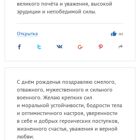
великого почёта и уважения, высокой
эрудиции и непобедимой силы.
Все
ИМЕНА
Сегодня празднуют именины
Открытка
161
Анатолий
, Афанасий,
Борис
,
Еще
Кристина
С днём рожденья поздравляю смелого,
отважного, мужественного и сильного
Посмотреть значение
и
военного. Желаю крепких сил
происхождение
и моральной устойчивости, бодрости тела
и оптимистичного настроя, уверенности
в себе и добрых героических поступков,
жизненного счастья, уважения и верной
любви.