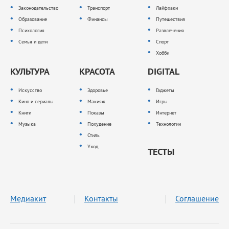
Законодательство
Транспорт
Лайфхаки
Образование
Финансы
Путешествия
Психология
Развлечения
Семья и дети
Спорт
Хобби
КУЛЬТУРА
КРАСОТА
DIGITAL
Искусство
Здоровье
Гаджеты
Кино и сериалы
Макияж
Игры
Книги
Показы
Интернет
Музыка
Похудение
Технологии
Стиль
Уход
ТЕСТЫ
Медиакит
Контакты
Соглашение