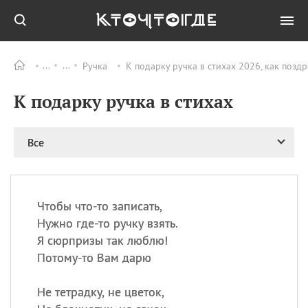
Ручка
К подарку ручка в стихах 2026, как позд
Все
ПРАЗДНИКИ
К подарку ручка в стихах
11.08
Рождество святителя
Николая Чудотворца
11.08
День «мусорной еды»
Все
11.08
День полета на
воздушном шарике
12.08
Курбан Байрам —
праздник
Чтобы что-то записать,
жертвоприношения
Нужно где-то ручку взять.
12.08
День
Я сюрпризы так люблю!
Военно‑воздушных сил
Потому-то Вам дарю
(День ВВС) РФ
Не тетрадку, не цветок,