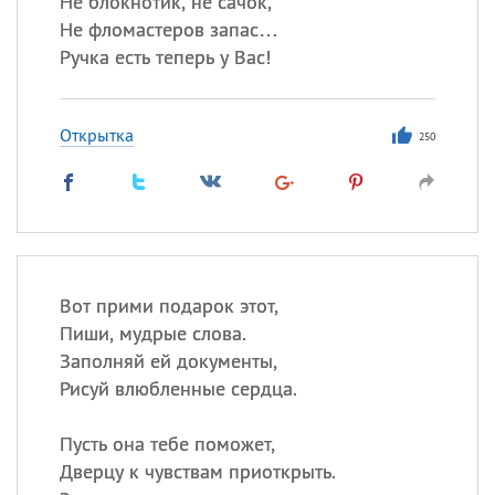
Не блокнотик, не сачок,
Все
ИМЕНА
Не фломастеров запас…
Сегодня празднуют именины
Ручка есть теперь у Вас!
Акакий
,
Василий
,
Иван
,
Открытка
Еще
250
Алена
,
Анастасия
,
Антонина
,
Еще
Посмотреть значение
и
Вот прими подарок этот,
происхождение
Пиши, мудрые слова.
Заполняй ей документы,
Рисуй влюбленные сердца.
Пусть она тебе поможет,
Дверцу к чувствам приоткрыть.