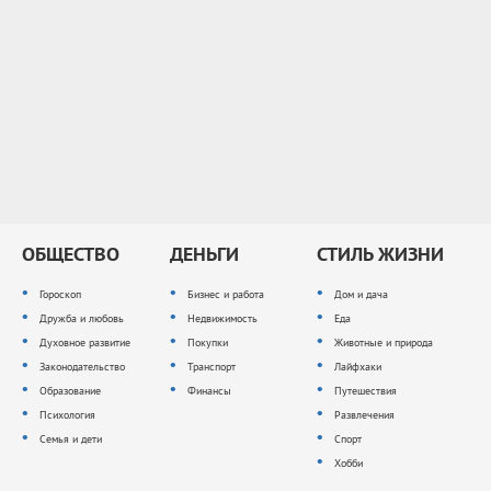
ОБЩЕСТВО
ДЕНЬГИ
СТИЛЬ ЖИЗНИ
Гороскоп
Бизнес и работа
Дом и дача
Дружба и любовь
Недвижимость
Еда
Духовное развитие
Покупки
Животные и природа
Законодательство
Транспорт
Лайфхаки
Образование
Финансы
Путешествия
Психология
Развлечения
Семья и дети
Спорт
Хобби