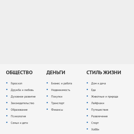
ОБЩЕСТВО
ДЕНЬГИ
СТИЛЬ ЖИЗНИ
Гороскоп
Бизнес и работа
Дом и дача
Дружба и любовь
Недвижимость
Еда
Духовное развитие
Покупки
Животные и природа
Законодательство
Транспорт
Лайфхаки
Образование
Финансы
Путешествия
Психология
Развлечения
Семья и дети
Спорт
Хобби