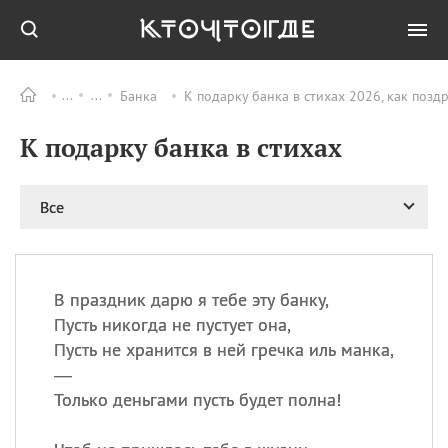
Банка
К подарку банка в стихах 2026, как позд
Все
ПРАЗДНИКИ
К подарку банка в стихах
11.08
Рождество святителя
Николая Чудотворца
11.08
День «мусорной еды»
Все
11.08
День полета на
воздушном шарике
12.08
Курбан Байрам —
праздник
В праздник дарю я тебе эту банку,
жертвоприношения
Пусть никогда не пустует она,
12.08
День
Пусть не хранится в ней гречка иль манка,
Военно‑воздушных сил
—
(День ВВС) РФ
Только деньгами пусть будет полна!