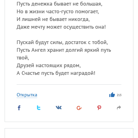
Все
ИМЕНА
Пусть денежка бывает не большая,
Но в жизни часто-густо помогает,
Сегодня празднуют именины
И лишней не бывает никогда,
Даже мечту может осуществить она!
Герман
,
Иван
,
Клим
,
Еще
Пускай будут силы, достаток с тобой,
Анфиса
Пусть Ангел хранит долгий яркий путь
твой,
Посмотреть значение
и
Друзей настоящих рядом,
происхождение
А Счастье пусть будет наградой!
Открытка
213