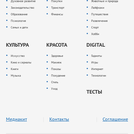
Духовное развитие
Покупки
Животные и природа
Законодательство
Транспорт
Лайфхаки
Образование
Финансы
Путешествия
Психология
Развлечения
Семья и дети
Спорт
Хобби
КУЛЬТУРА
КРАСОТА
DIGITAL
Искусство
Здоровье
Гаджеты
Кино и сериалы
Макияж
Игры
Книги
Показы
Интернет
Музыка
Похудение
Технологии
Стиль
Уход
ТЕСТЫ
Медиакит
Контакты
Соглашение