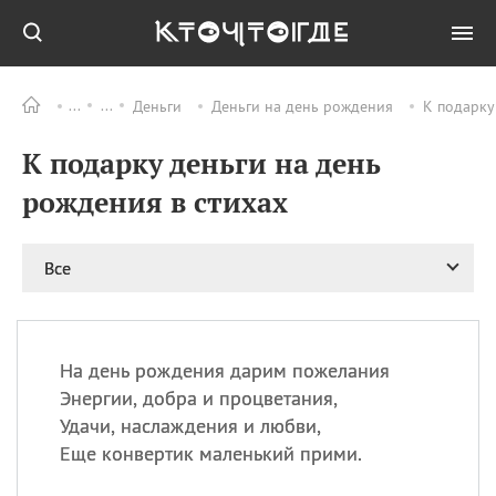
Деньги
Деньги на день рождения
К подарку
Все
ПРАЗДНИКИ
К подарку деньги на день
09.08
День памяти
великомученика и
рождения в стихах
целителя Пантелеимона
11.08
Рождество святителя
Николая Чудотворца
Все
11.08
День «мусорной еды»
11.08
День полета на
воздушном шарике
На день рождения дарим пожелания
11.08
День Святой Клары —
Энергии, добра и процветания,
покровительницы
Удачи, наслаждения и любви,
телевидения
Еще конвертик маленький прими.