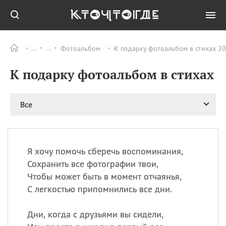
Фотоальбом
К подарку фотоальбом в стихах 20
Все
ПРАЗДНИКИ
К подарку фотоальбом в стихах
09.08
День памяти жертв
атомной
бомбардировки
Нагасаки
Все
09.08
День переплетов
09.08
Национальный женский
день
Я хочу помочь сберечь воспоминания,
09.08
Национальный день
Сохранить все фотографии твои,
рисового пудинга
Чтобы может быть в момент отчаянья,
09.08
День Дымняшки
С легкостью припомнились все дни.
(Smokey Bear Day)
Дни, когда с друзьями вы сидели,