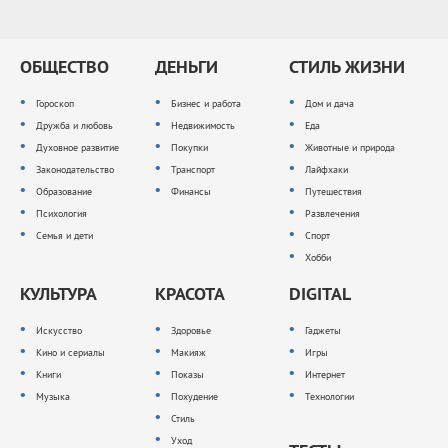
ОБЩЕСТВО
ДЕНЬГИ
СТИЛЬ ЖИЗНИ
Гороскоп
Бизнес и работа
Дом и дача
Дружба и любовь
Недвижимость
Еда
Духовное развитие
Покупки
Животные и природа
Законодательство
Транспорт
Лайфхаки
Образование
Финансы
Путешествия
Психология
Развлечения
Семья и дети
Спорт
Хобби
КУЛЬТУРА
КРАСОТА
DIGITAL
Искусство
Здоровье
Гаджеты
Кино и сериалы
Макияж
Игры
Книги
Показы
Интернет
Музыка
Похудение
Технологии
Стиль
Уход