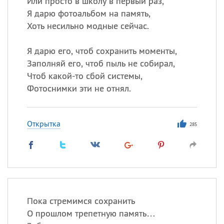
Или просто в школу в первый раз,
Все
ИМЕНА
Я дарю фотоальбом на память,
Сегодня празднуют именины
Хоть несильно модные сейчас.
Сергей
, Теодор,
Федор
Я дарю его, чтоб сохранить моменты,
Заполняй его, чтоб пыль не собирал,
Посмотреть значение
и
Чтоб какой-то сбой системы,
происхождение
Фотоснимки эти не отнял.
Открытка
285
Пока стремимся сохранить
О прошлом трепетную память…