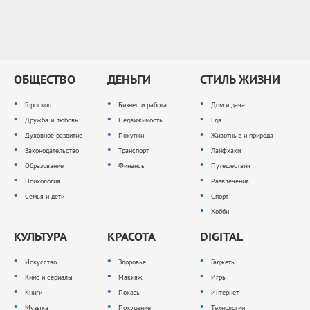
ОБЩЕСТВО
ДЕНЬГИ
СТИЛЬ ЖИЗНИ
Гороскоп
Бизнес и работа
Дом и дача
Дружба и любовь
Недвижимость
Еда
Духовное развитие
Покупки
Животные и природа
Законодательство
Транспорт
Лайфхаки
Образование
Финансы
Путешествия
Психология
Развлечения
Семья и дети
Спорт
Хобби
КУЛЬТУРА
КРАСОТА
DIGITAL
Искусство
Здоровье
Гаджеты
Кино и сериалы
Макияж
Игры
Книги
Показы
Интернет
Музыка
Похудение
Технологии