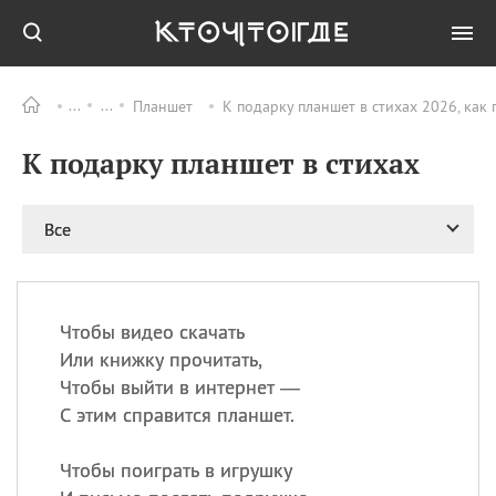
Планшет
К подарку планшет в стихах 2026, как
Все
ПРАЗДНИКИ
К подарку планшет в стихах
09.08
День памяти жертв
атомной
бомбардировки
Нагасаки
Все
09.08
День переплетов
09.08
Национальный женский
день
Чтобы видео скачать
09.08
Национальный день
Или книжку прочитать,
рисового пудинга
Чтобы выйти в интернет —
09.08
День Дымняшки
С этим справится планшет.
(Smokey Bear Day)
Чтобы поиграть в игрушку