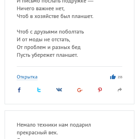
И письмо послать подружке —
Все
ИМЕНА
Ничего важнее нет,
Сегодня празднуют именины
Чтоб в хозяйстве был планшет.
Сергей
, Теодор,
Федор
Чтоб с друзьями поболтать
И от моды не отстать,
Посмотреть значение
и
От проблем и разных бед
происхождение
Пусть убережет планшет.
Открытка
233
Немало техники нам подарил
прекрасный век.