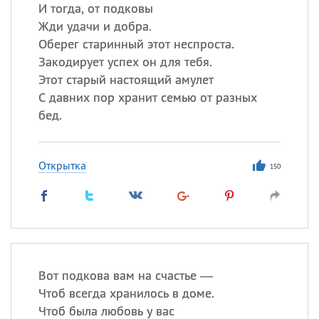
И тогда, от подковы
Жди удачи и добра.
Оберег старинный этот неспроста.
Все
ИМЕНА
Закодирует успех он для тебя.
Сегодня празднуют именины
Этот старый настоящий амулет
С давних пор хранит семью от разных
Анатолий
, Афанасий,
Борис
бед.
,
Еще
Кристина
Открытка
150
Посмотреть значение
и
происхождение
Вот подкова вам на счастье —
Чтоб всегда хранилось в доме.
Чтоб была любовь у вас