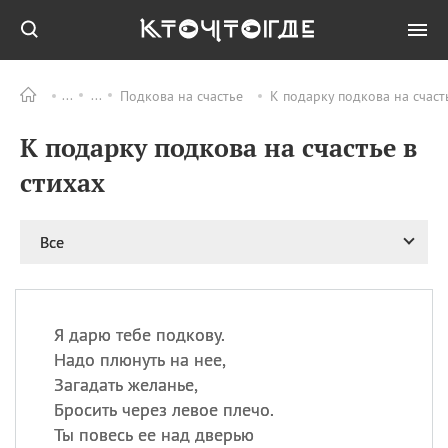
Подкова на счастье
К подарку подкова на счаст
Все
ПРАЗДНИКИ
К подарку подкова на счастье в
06.08
Преображение
Господне у западных
стихах
христиан
06.08
День памяти
благоверных князей
Все
Бориса и Глеба, во
святом Крещении
Романа и Давида
07.08
День ассирийских
Я дарю тебе подкову.
мучеников
Надо плюнуть на нее,
07.08
Национальный день
Загадать желанье,
маяка
Бросить через левое плечо.
07.08
Годовщина битвы при
Ты повесь ее над дверью
Бояка