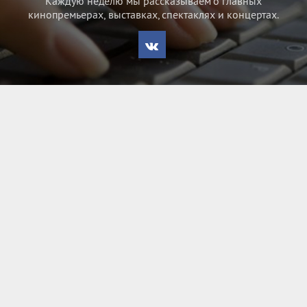
Каждую неделю мы рассказываем о главных
кинопремьерах, выставках, спектаклях и концертах.