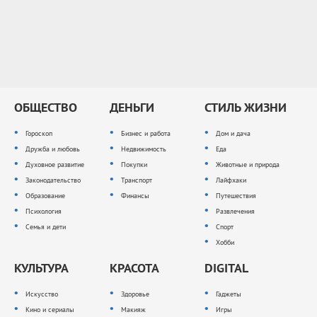
ОБЩЕСТВО
ДЕНЬГИ
СТИЛЬ ЖИЗНИ
Гороскоп
Бизнес и работа
Дом и дача
Дружба и любовь
Недвижимость
Еда
Духовное развитие
Покупки
Животные и природа
Законодательство
Транспорт
Лайфхаки
Образование
Финансы
Путешествия
Психология
Развлечения
Семья и дети
Спорт
Хобби
КУЛЬТУРА
КРАСОТА
DIGITAL
Искусство
Здоровье
Гаджеты
Кино и сериалы
Макияж
Игры