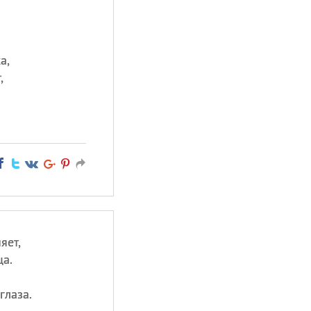
а,
,
яет,
ца.
.
глаза.