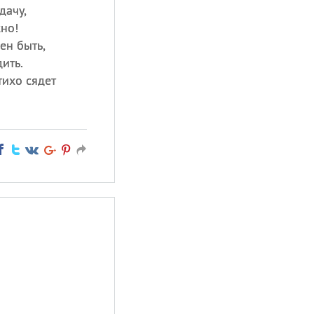
дачу,
но!
ен быть,
ить.
тихо сядет