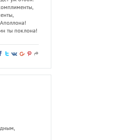
комплименты,
менты,
 Аполлона!
ин ты поклона!
одным,