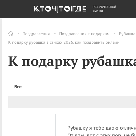
ПОЗНАВАТЕЛЬНЫЙ
ОБЩЕСТВО
ДЕНЬГИ
ЖУРНАЛ
Поздравления
Поздравления к подаркам
Рубашка
К подарку рубашка в стихах 2026, как поздравить онлайн
К подарку рубашка
Все
Рубашку я тебе дарю отличн
От дам, вот с этих пор, не б