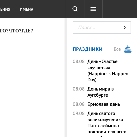
СОТА
DIGITAL
ТЕСТЫ
ЛЕНИЯ
ИМЕНА
КТО?ЧТО?ГДЕ?
ПРАЗДНИКИ
Все
08.08
День «Счастье
случается»
(Happiness Happens
Day)
08.08
День мира в
Аугсбурге
08.08
Ермолаев день
09.08
День святого
великомученика
Пантелеймона –
покровителя всех