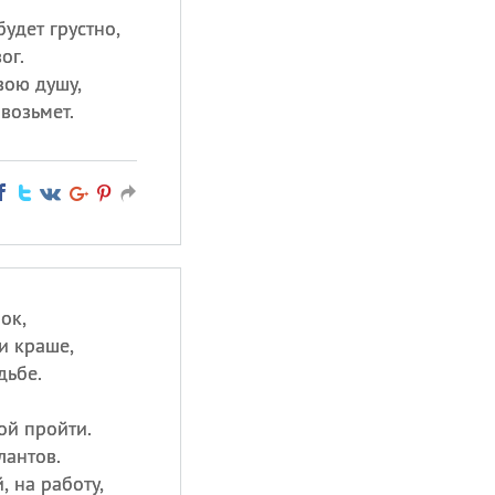
удет грустно,
ог.
вою душу,
возьмет.
ок,
и краше,
дьбе.
ой пройти.
лантов.
, на работу,