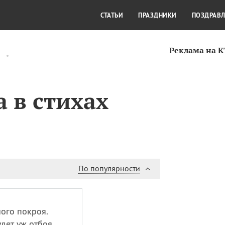
СТИЛЬ ЖИЗНИ
КУЛЬТУРА
КРА
СТАТЬИ
ПРАЗДНИКИ
ПОЗДРАВ
Реклама на 
 в стихах
По популярности
ого покроя.
удет уж отбоя.