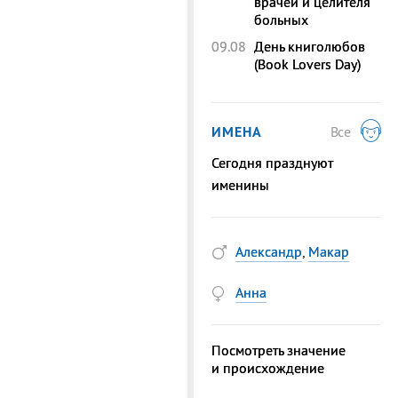
врачей и целителя
больных
09.08
День книголюбов
(Book Lovers Day)
ИМЕНА
Все
Сегодня празднуют
именины
Александр
,
Макар
Анна
Посмотреть значение
и происхождение