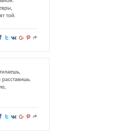
ьной.
евры,
ят той.
тилаешь,
 расставишь.
ую,