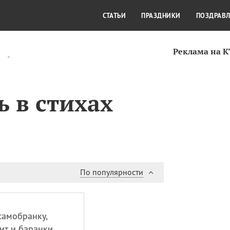
СТИЛЬ ЖИЗНИ
КУЛЬТУРА
КРА
СТАТЬИ
ПРАЗДНИКИ
ПОЗДРАВ
Реклама на 
ь в стихах
По популярности
самобранку,
ит и баранки.