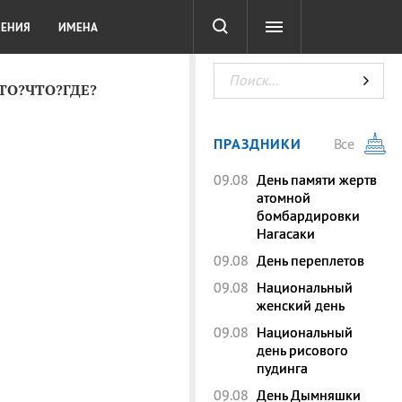
СОТА
DIGITAL
ТЕСТЫ
ЛЕНИЯ
ИМЕНА
КТО?ЧТО?ГДЕ?
ПРАЗДНИКИ
Все
09.08
День памяти жертв
атомной
бомбардировки
Нагасаки
09.08
День переплетов
09.08
Национальный
женский день
09.08
Национальный
день рисового
пудинга
09.08
День Дымняшки