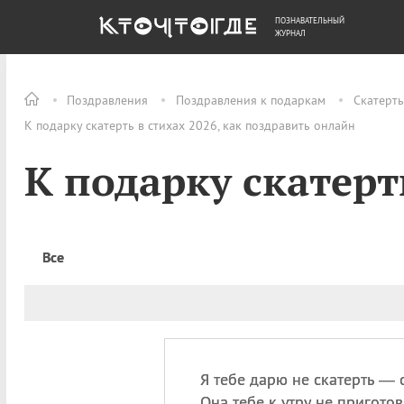
ПОЗНАВАТЕЛЬНЫЙ
ОБЩЕСТВО
ДЕНЬГИ
ЖУРНАЛ
Поздравления
Поздравления к подаркам
Скатерть
К подарку скатерть в стихах 2026, как поздравить онлайн
К подарку скатерт
Все
Я тебе дарю не скатерть — 
Она тебе к утру не приготов