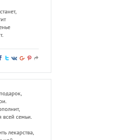
станет,
тит
енье
т.
 подарок,
ои.
ополнит,
я всей семьи.
ть лекарства,