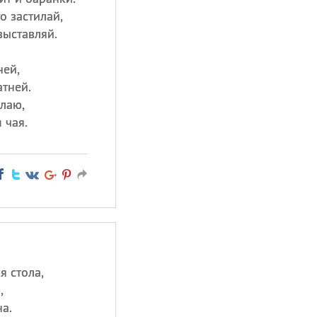
о застилай,
выставляй.
ней,
атней.
лаю,
 чая.
я стола,
,
а.