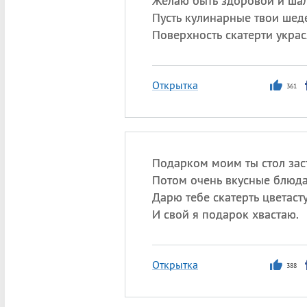
Желаю быть здоровой и шал
Пусть кулинарные твои шед
Поверхность скатерти украс
Открытка
361
Подарком моим ты стол зас
Потом очень вкусные блюда
Дарю тебе скатерть цветаст
И свой я подарок хвастаю.
Открытка
388