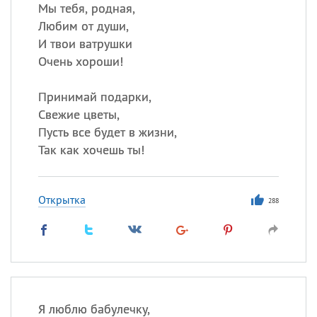
Все
ИМЕНА
Мы тебя, родная,
Любим от души,
Сегодня празднуют именины
И твои ватрушки
Очень хороши!
Сергей
, Теодор,
Федор
Принимай подарки,
Посмотреть значение
и
происхождение
Свежие цветы,
Пусть все будет в жизни,
Так как хочешь ты!
Открытка
288
Я люблю бабулечку,