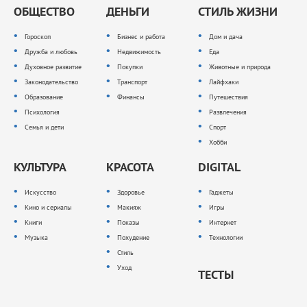
ОБЩЕСТВО
ДЕНЬГИ
СТИЛЬ ЖИЗНИ
Гороскоп
Бизнес и работа
Дом и дача
Дружба и любовь
Недвижимость
Еда
Духовное развитие
Покупки
Животные и природа
Законодательство
Транспорт
Лайфхаки
Образование
Финансы
Путешествия
Психология
Развлечения
Семья и дети
Спорт
Хобби
КУЛЬТУРА
КРАСОТА
DIGITAL
Искусство
Здоровье
Гаджеты
Кино и сериалы
Макияж
Игры
Книги
Показы
Интернет
Музыка
Похудение
Технологии
Стиль
Уход
ТЕСТЫ