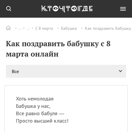
С 8 марта
Бабушке
Как поздравить бабушку 
Все
ПРАЗДНИКИ
Как поздравить бабушку с 8
09.08
День памяти жертв
атомной
марта онлайн
бомбардировки
Нагасаки
09.08
День переплетов
Все
09.08
Национальный женский
день
09.08
Национальный день
Хоть немолодая
рисового пудинга
Бабушка у нас,
09.08
День Дымняшки
Все равно бабуля —
(Smokey Bear Day)
Просто высший класс!