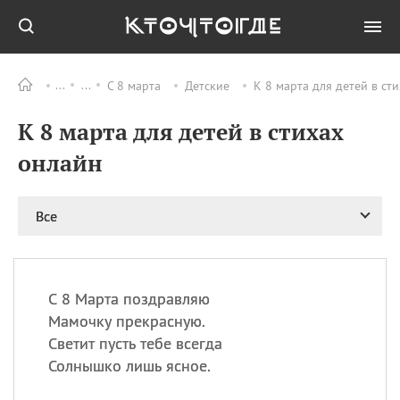
С 8 марта
Детские
К 8 марта для детей в ст
Все
ПРАЗДНИКИ
К 8 марта для детей в стихах
09.08
День памяти
великомученика и
онлайн
целителя Пантелеимона
11.08
Рождество святителя
Николая Чудотворца
Все
11.08
День «мусорной еды»
11.08
День полета на
воздушном шарике
С 8 Марта поздравляю
11.08
День Святой Клары —
Мамочку прекрасную.
покровительницы
Светит пусть тебе всегда
телевидения
Солнышко лишь ясное.