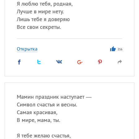
Все
ИМЕНА
Я люблю тебя, родная,
Лучше в мире нету.
Сегодня празднуют именины
Лишь тебе я доверяю
Все свои секреты.
Герман
,
Иван
,
Клим
,
Еще
Анфиса
Открытка
216
Посмотреть значение
и
происхождение
Мамин праздник наступает —
Символ счастья и весны.
Самая красивая,
В мире, мама, ты.
Я тебе желаю счастья,