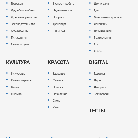
Гороскоп
Бизнес и работа
Дом и дача
Дружба и любовь
Недвижимость
Еда
Духовное развитие
Покупки
Животные и природа
Законодательство
Транспорт
Лайфхаки
Образование
Финансы
Путешествия
Психология
Развлечения
Семья и дети
Спорт
Хобби
КУЛЬТУРА
КРАСОТА
DIGITAL
Искусство
Здоровье
Гаджеты
Кино и сериалы
Макияж
Игры
Книги
Показы
Интернет
Музыка
Похудение
Технологии
Стиль
Уход
ТЕСТЫ