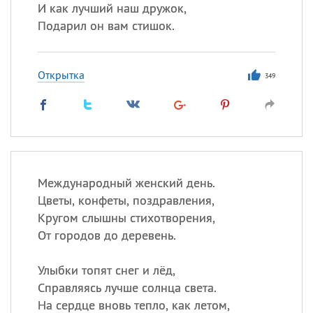
И как лучший наш дружок,
Подарил он вам стишок.
Все
ИМЕНА
Сегодня празднуют именины
Открытка
349
Анатолий
, Афанасий,
Борис
,
Еще
Кристина
Международный женский день.
Цветы, конфеты, поздравления,
Посмотреть значение
и
Кругом слышны стихотворения,
происхождение
От городов до деревень.
Улыбки топят снег и лёд,
Справляясь лучше солнца света.
На сердце вновь тепло, как летом,