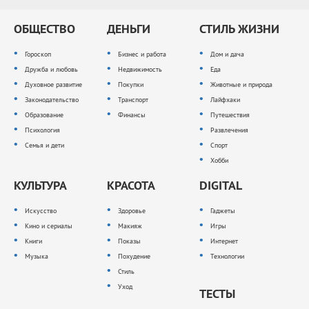
ОБЩЕСТВО
ДЕНЬГИ
СТИЛЬ ЖИЗНИ
Гороскоп
Бизнес и работа
Дом и дача
Дружба и любовь
Недвижимость
Еда
Духовное развитие
Покупки
Животные и природа
Законодательство
Транспорт
Лайфхаки
Образование
Финансы
Путешествия
Психология
Развлечения
Семья и дети
Спорт
Хобби
КУЛЬТУРА
КРАСОТА
DIGITAL
Искусство
Здоровье
Гаджеты
Кино и сериалы
Макияж
Игры
Книги
Показы
Интернет
Музыка
Похудение
Технологии
Стиль
Уход
ТЕСТЫ