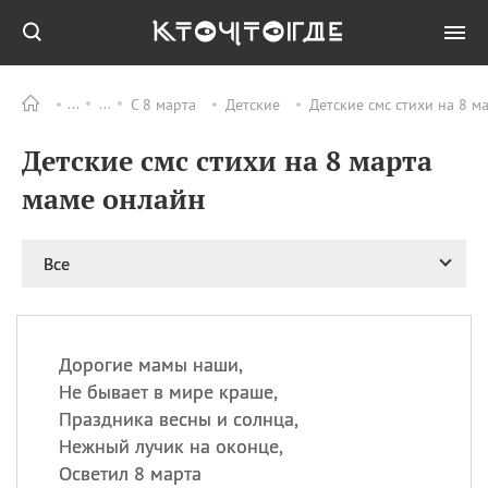
С 8 марта
Детские
Детские смс стихи на 8 м
Все
ПРАЗДНИКИ
Детские смс стихи на 8 марта
06.08
Преображение
Господне у западных
маме онлайн
христиан
06.08
День памяти
благоверных князей
Все
Бориса и Глеба, во
святом Крещении
Романа и Давида
07.08
День ассирийских
Дорогие мамы наши,
мучеников
Не бывает в мире краше,
07.08
Национальный день
Праздника весны и солнца,
маяка
Нежный лучик на оконце,
07.08
Годовщина битвы при
Осветил 8 марта
Бояка