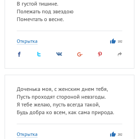
Все
ИМЕНА
В густой тишине.
Полежать под звездою
Сегодня празднуют именины
Помечтать о весне.
Акакий
,
Василий
,
Иван
,
Еще
Открытка
182
Алена
,
Анастасия
,
Антонина
,
Еще
Посмотреть значение
и
происхождение
Доченька моя, с женским днем тебя,
Пусть проходят стороной невзгоды.
Я тебе желаю, пусть всегда такой,
Будь добра ко всем, как сама природа.
Открытка
282