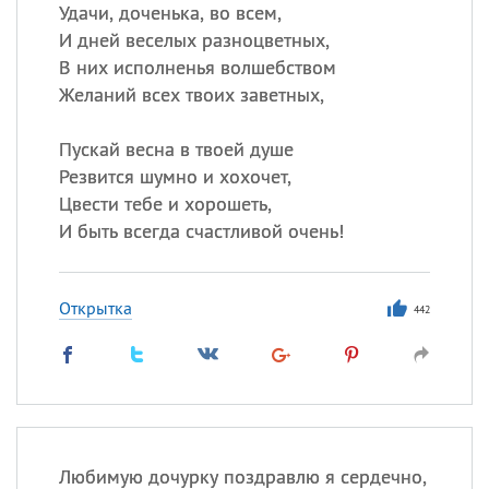
Удачи, доченька, во всем,
И дней веселых разноцветных,
Все
ИМЕНА
В них исполненья волшебством
Сегодня празднуют именины
Желаний всех твоих заветных,
Пускай весна в твоей душе
Александр
,
Макар
Резвится шумно и хохочет,
Анна
Цвести тебе и хорошеть,
И быть всегда счастливой очень!
Посмотреть значение
и
происхождение
Открытка
442
Любимую дочурку поздравлю я сердечно,