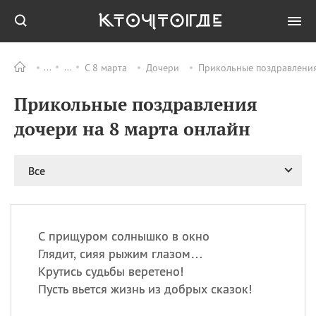
С 8 марта
Дочери
Прикольные поздравления
Все
ПРАЗДНИКИ
Прикольные поздравления
08.08
День «Счастье
случается» (Happiness
дочери на 8 марта онлайн
Happens Day)
08.08
День мира в Аугсбурге
Все
08.08
Ермолаев день
09.08
День святого
великомученика
Пантелеймона –
С прищуром солнышко в окно
покровителя всех
врачей и целителя
Глядит, сияя рыжим глазом…
больных
Крутись судьбы веретено!
09.08
День книголюбов (Book
Пусть вьется жизнь из добрых сказок!
Lovers Day)