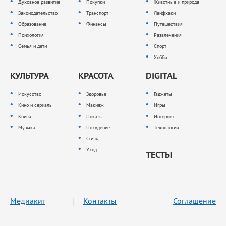
Духовное развитие
Покупки
Животные и природа
Законодательство
Транспорт
Лайфхаки
Образование
Финансы
Путешествия
Психология
Развлечения
Семья и дети
Спорт
Хобби
КУЛЬТУРА
КРАСОТА
DIGITAL
Искусство
Здоровье
Гаджеты
Кино и сериалы
Макияж
Игры
Книги
Показы
Интернет
Музыка
Похудение
Технологии
Стиль
Уход
ТЕСТЫ
Медиакит
Контакты
Соглашение