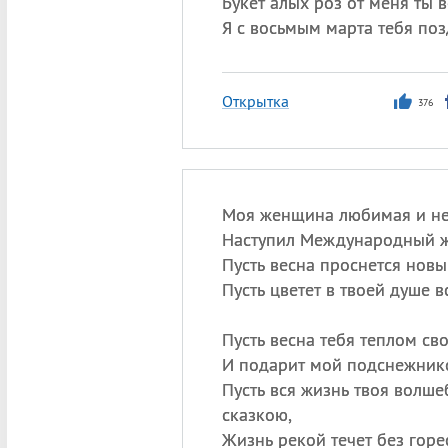
Букет алых роз от меня ты 
Я с восьмым марта тебя по
Открытка
376
Моя женщина любимая и не
Наступил Международный ж
Пусть весна проснется нов
Пусть цветет в твоей душе в
Пусть весна тебя теплом св
И подарит мой подснежнико
Пусть вся жизнь твоя волше
сказкою,
Жизнь рекой течет без горес