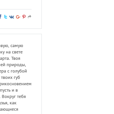
овую, самую
ку на свете
арта. Твоя
ней природы,
ера с голубой
 твоих губ
прикосновением
пусть и в
. Вокруг тебя
зья, как
щающиеся