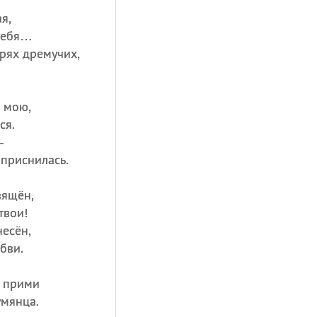
я,
 тебя…
рях дремучих,
 мою,
ся.
—
 приснилась.
вящён,
твои!
несён,
бви.
, прими
умянца.