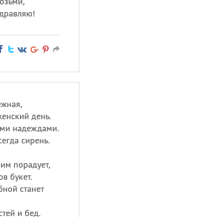
возьми,
здравляю!
жная,
енский день.
ыми надеждами.
сегда сирень.
оим порадует,
в букет.
бной станет
тей и бед.