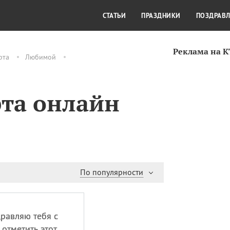
СТИЛЬ ЖИЗНИ
КУЛЬТУРА
КРА
СТАТЬИ
ПРАЗДНИКИ
ПОЗДРАВ
Реклама на 
рта
Любимой
та онлайн
По популярности
равляю тебя с
 отметить этот