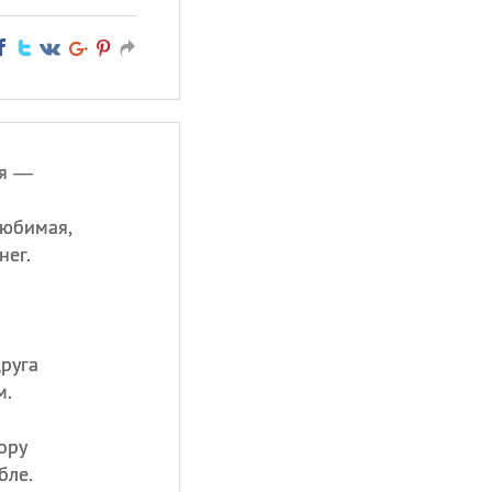
ая —
Любимая,
нег.
руга
м.
ору
бле.