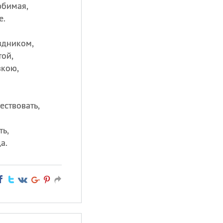
юбимая,
е.
здником,
той,
зкою,
ествовать,
ть,
а.