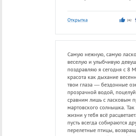
Открытка
242
Самую нежную, самую ласк
веселую и улыбчивую девуш
поздравляю я сегодня с 8 М
красота как дыхание весен
твои глаза — бездонные оз
прозрачной водой, поцелуй
сравним лишь с ласковым 
мартовского солнышка. Так 
жизни у тебя всё расцветает
пусть всегда собираются дру
перелетные птицы, возвра