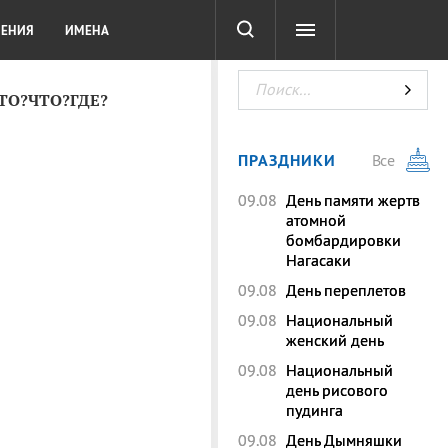
СОТА
DIGITAL
ТЕСТЫ
ЛЕНИЯ
ИМЕНА
КТО?ЧТО?ГДЕ?
ПРАЗДНИКИ
Все
09.08
День памяти жертв
атомной
бомбардировки
Нагасаки
09.08
День переплетов
09.08
Национальный
женский день
09.08
Национальный
день рисового
пудинга
09.08
День Дымняшки