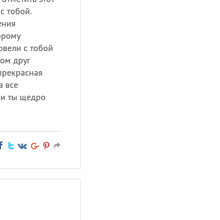
с тобой.
ения
брому
овели с тобой
дом друг
прекрасная
а все
ми ты щедро