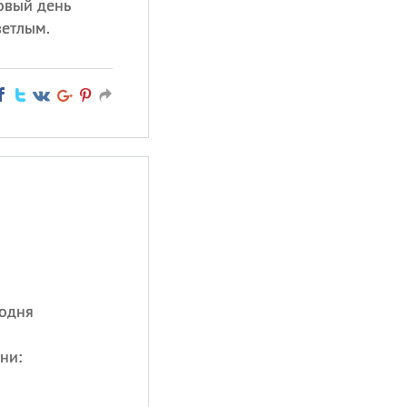
овый день
ветлым.
годня
ни: