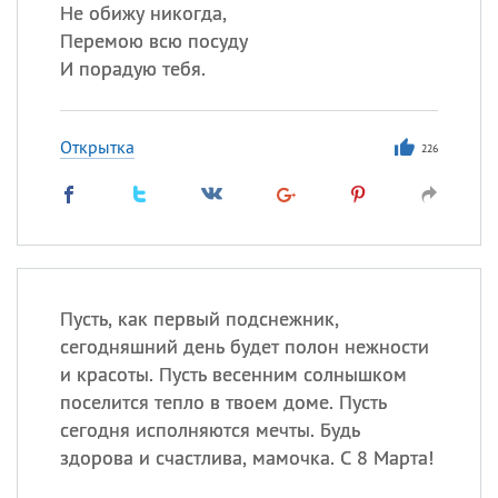
Все
ИМЕНА
Не обижу никогда,
Перемою всю посуду
Сегодня празднуют именины
И порадую тебя.
Сергей
, Теодор,
Федор
Открытка
226
Посмотреть значение
и
происхождение
Пусть, как первый подснежник,
сегодняшний день будет полон нежности
и красоты. Пусть весенним солнышком
поселится тепло в твоем доме. Пусть
сегодня исполняются мечты. Будь
здорова и счастлива, мамочка. С 8 Марта!