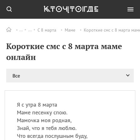
С 8 марта
Маме
Короткие смс с 8 марта мам
Все
ПРАЗДНИКИ
Короткие смс с 8 марта маме
09.08
День памяти жертв
атомной
онлайн
бомбардировки
Нагасаки
09.08
День переплетов
Все
09.08
Национальный женский
день
09.08
Национальный день
Я с утра 8 марта
рисового пудинга
Маме песенку спою.
09.08
День Дымняшки
Мамочка моя родная,
(Smokey Bear Day)
Знай, что я тебя люблю.
Что всегда послушным буду,