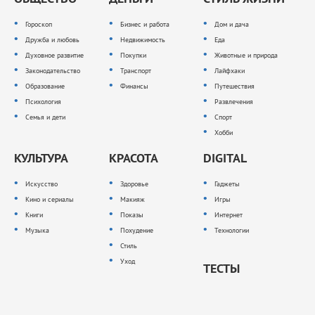
Гороскоп
Бизнес и работа
Дом и дача
Дружба и любовь
Недвижимость
Еда
Духовное развитие
Покупки
Животные и природа
Законодательство
Транспорт
Лайфхаки
Образование
Финансы
Путешествия
Психология
Развлечения
Семья и дети
Спорт
Хобби
КУЛЬТУРА
КРАСОТА
DIGITAL
Искусство
Здоровье
Гаджеты
Кино и сериалы
Макияж
Игры
Книги
Показы
Интернет
Музыка
Похудение
Технологии
Стиль
Уход
ТЕСТЫ