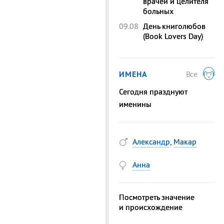
врачей и целителя
больных
09.08
День книголюбов
(Book Lovers Day)
ИМЕНА
Все
Сегодня празднуют
именины
Александр
,
Макар
Анна
Посмотреть значение
и происхождение