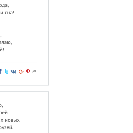
ода,
и сна!
,
елаю,
й!
о,
рей.
ах новых
рузей.