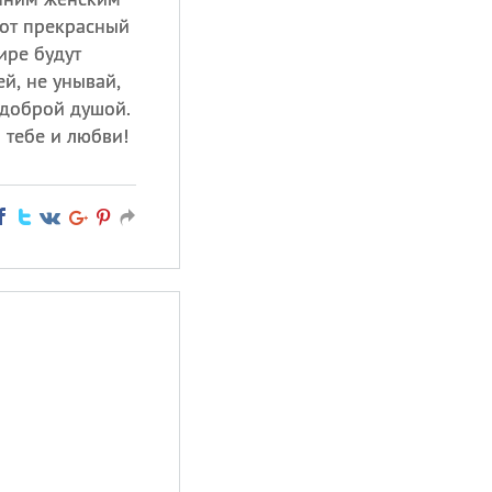
тот прекрасный
ире будут
ей, не унывай,
 доброй душой.
 тебе и любви!