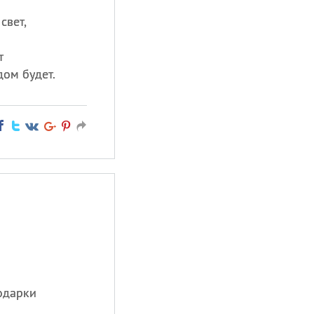
свет,
т
дом будет.
одарки