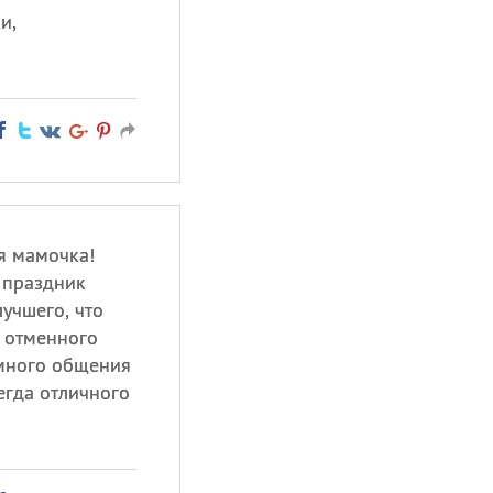
и,
я мамочка!
 праздник
лучшего, что
: отменного
 много общения
егда отличного