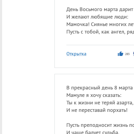
День Восьмого марта дарит 
И желают любящие люди:
Мамочка! Сиянье многих ле
Пусть с тобой, как ангел, ря
Открытка
283
В прекрасный день 8 марта
Мамуле я хочу сказать:
Ты к жизни не теряй азарта,
И не переставай порхать!
Пусть преподносит жизнь п
И чаще балует судьба,