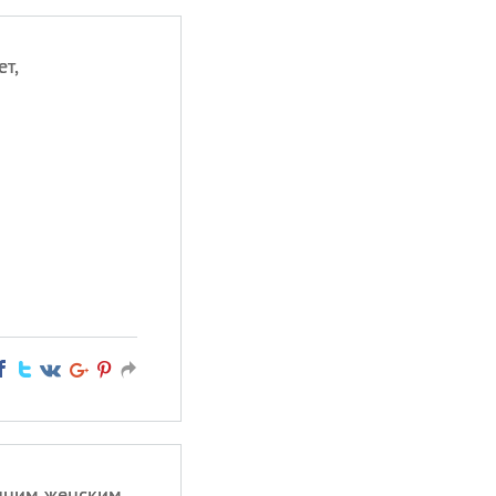
т,
енним женским