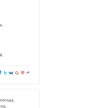
ь.
й.
погода,
сна,