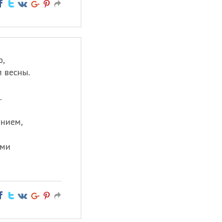
ю,
 весны.
.
анием,
ами
!