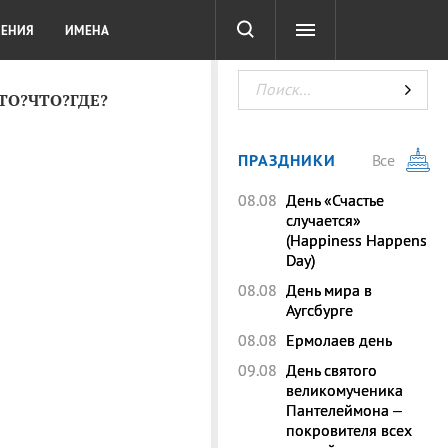
СОТА
DIGITAL
ТЕСТЫ
ЛЕНИЯ
ИМЕНА
КТО?ЧТО?ГДЕ?
ПРАЗДНИКИ
Все
08.08
День «Счастье
случается»
(Happiness Happens
Day)
08.08
День мира в
Аугсбурге
08.08
Ермолаев день
09.08
День святого
великомученика
Пантелеймона –
покровителя всех