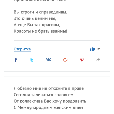
Вы строги и справедливы,
Все
ИМЕНА
Это очень ценим мы,
А еще Вы так красивы,
Сегодня празднуют именины
Красоты не брать взаймы!
Анатолий
, Афанасий,
Борис
,
Еще
Открытка
175
Кристина
Посмотреть значение
и
происхождение
Любезно мне не откажите в праве
Сегодня заливаться соловьем.
От коллектива Вас хочу поздравить
С Международным женским днем!