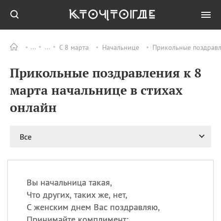
С 8 марта
Начальнице
Прикольные поздравл
Все
ПРАЗДНИКИ
Прикольные поздравления к 8
06.08
Преображение
Господне у западных
марта начальнице в стихах
христиан
онлайн
06.08
День памяти
благоверных князей
Бориса и Глеба, во
святом Крещении
Все
Романа и Давида
07.08
День ассирийских
мучеников
Вы начальница такая,
07.08
Национальный день
Что других, таких же, нет,
маяка
С женским днем Вас поздравляю,
07.08
Годовщина битвы при
Принимайте комплимент:
Бояка