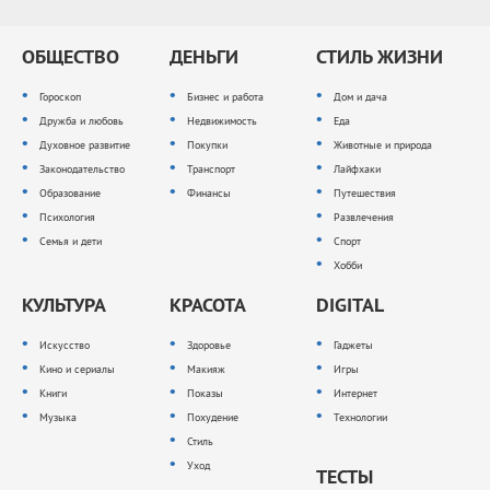
ОБЩЕСТВО
ДЕНЬГИ
СТИЛЬ ЖИЗНИ
Гороскоп
Бизнес и работа
Дом и дача
Дружба и любовь
Недвижимость
Еда
Духовное развитие
Покупки
Животные и природа
Законодательство
Транспорт
Лайфхаки
Образование
Финансы
Путешествия
Психология
Развлечения
Семья и дети
Спорт
Хобби
КУЛЬТУРА
КРАСОТА
DIGITAL
Искусство
Здоровье
Гаджеты
Кино и сериалы
Макияж
Игры
Книги
Показы
Интернет
Музыка
Похудение
Технологии
Стиль
Уход
ТЕСТЫ