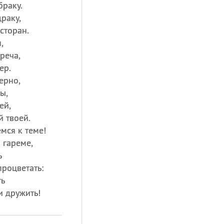
браку.
раку,
сторан.
,
реча,
ер.
верно,
ы,
ей,
й твоей.
емся к теме!
в гареме,
ь
роцветать:
ть
и дружить!