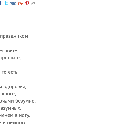
 праздником
м цвете.
простите,
то есть
и здоровья,
оловье,
ночами безумно,
разумных.
менем в ногу,
ь и немного.