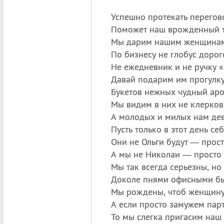
Успешно протекать перего
Поможет наш врожденный т
Мы дарим нашим женщинам
По бизнесу не глобус дорог
Не ежедневник и не ручку 
Давай подарим им прогулку
Букетов нежных чудный аро
Мы видим в них не клерков,
А молодых и милых нам дев
Пусть только в этот день се
Они не Ольги будут — прост
А мы не Николаи — просто 
Мы так всегда серьезны, но
Доколе пнями офисными бы
Мы рождены, чтоб женщину
А если просто замужем парт
То мы слегка пригасим наш