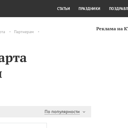
СТИЛЬ ЖИЗНИ
КУЛЬТУРА
КРА
СТАТЬИ
ПРАЗДНИКИ
ПОЗДРАВ
Реклама на 
рта
Партнерам
арта
н
По популярности