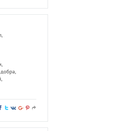
,
,
 добра,
,