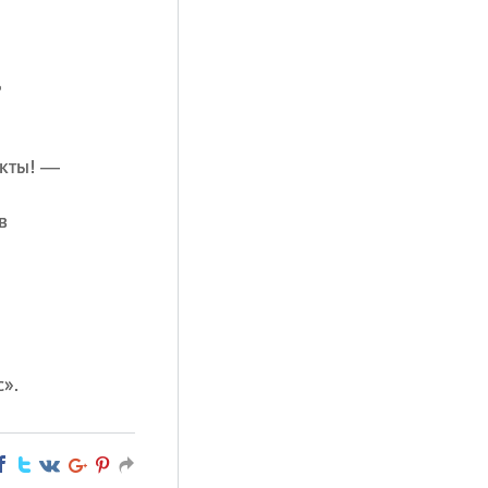
ь
акты! —
в
».