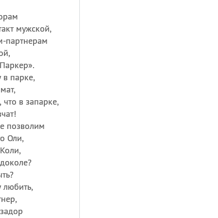
ворам
акт мужской,
-партнерам
ой,
«Паркер».
 в парке,
мат,
 что в запарке,
чат!
бе позволим
о Оли,
Коли,
 доколе?
ть?
 любить,
нер,
 задор