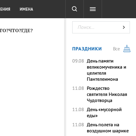
СОТА
DIGITAL
ТЕСТЫ
ЛЕНИЯ
ИМЕНА
КТО?ЧТО?ГДЕ?
ПРАЗДНИКИ
Все
09.08
День памяти
великомученика и
целителя
Пантелеимона
11.08
Рождество
святителя Николая
Чудотворца
11.08
День «мусорной
еды»
11.08
День полета на
воздушном шарике