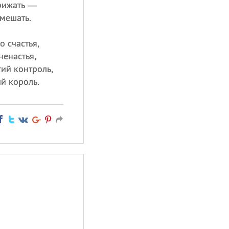
рижать —
мешать.
 счастья,
ненастья,
гий контроль,
й король.