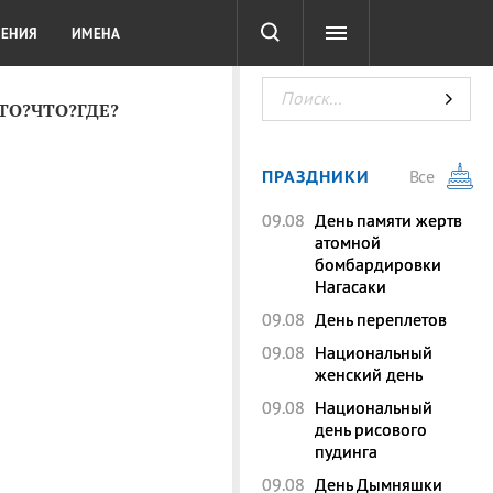
СОТА
DIGITAL
ТЕСТЫ
ЛЕНИЯ
ИМЕНА
КТО?ЧТО?ГДЕ?
ПРАЗДНИКИ
Все
09.08
День памяти жертв
атомной
бомбардировки
Нагасаки
09.08
День переплетов
09.08
Национальный
женский день
09.08
Национальный
день рисового
пудинга
09.08
День Дымняшки