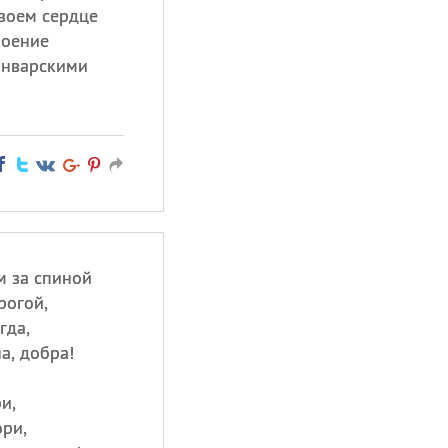
твоем сердце
роение
январскими
м за спиной
рогой,
гда,
а, добра!
и,
ори,