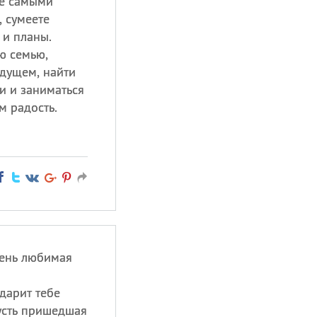
те самыми
 сумеете
 и планы.
ю семью,
удущем, найти
и и заниматься
м радость.
день любимая
дарит тебе
Пусть пришедшая