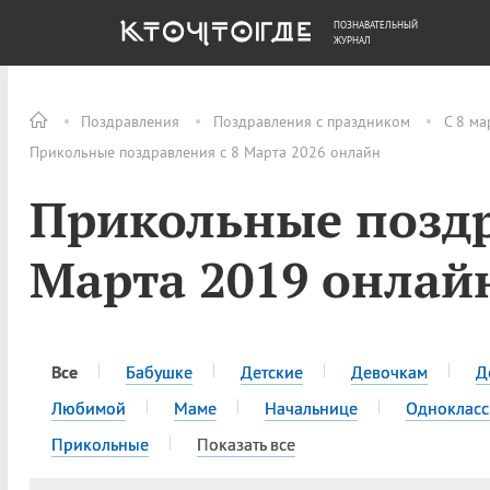
ПОЗНАВАТЕЛЬНЫЙ
ОБЩЕСТВО
ДЕНЬГИ
ЖУРНАЛ
Поздравления
Поздравления с праздником
С 8 ма
Прикольные поздравления с 8 Марта 2026 онлайн
Прикольные поздр
Марта 2019 онлай
Все
Бабушке
Детские
Девочкам
Д
Любимой
Маме
Начальнице
Одноклас
Прикольные
Показать все