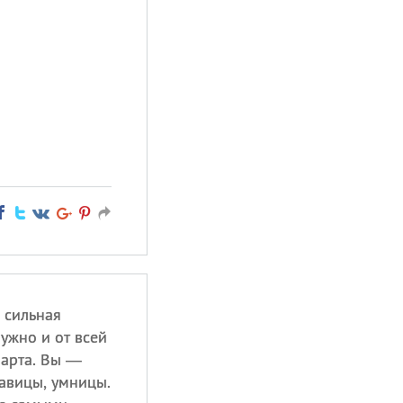
 сильная
ужно и от всей
марта. Вы —
авицы, умницы.