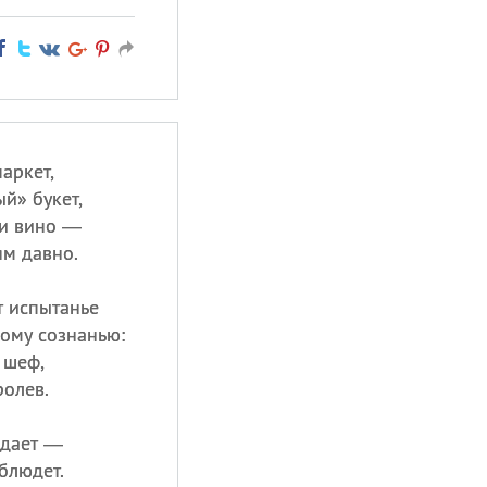
аркет,
й» букет,
и вино —
ям давно.
 испытанье
ому сознанью:
 шеф,
ролев.
 дает —
блюдет.