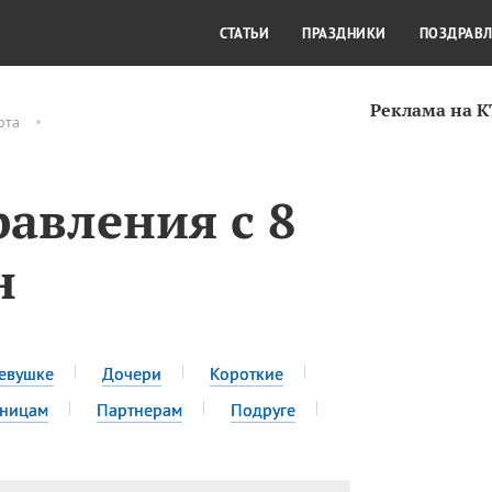
СТИЛЬ ЖИЗНИ
КУЛЬТУРА
КРА
СТАТЬИ
ПРАЗДНИКИ
ПОЗДРАВ
Реклама на 
рта
авления с 8
н
евушке
Дочери
Короткие
сницам
Партнерам
Подруге