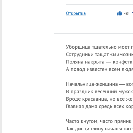
Открытка
463
Уборщица тщательно моет п
Сотрудники тащат «мимозны
Поляна накрыта — конфетк
А повод известен всем люд
Начальница-женщина — вот
В праздник весенний мужск
Вроде красавица, но все же
Главная дама средь всех ко
Часто кнутом, часто пряник
Так дисциплину начальство 