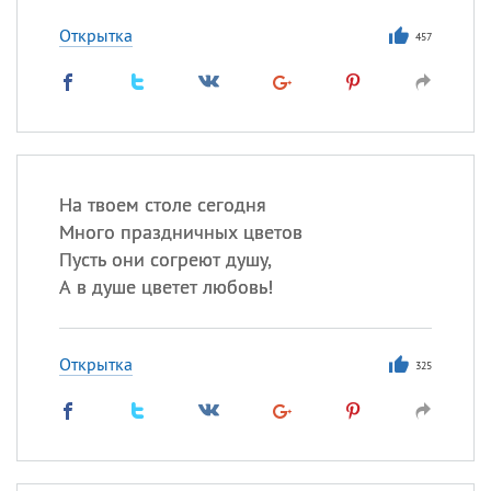
Открытка
457
Все
ИМЕНА
Сегодня празднуют именины
Анатолий
, Афанасий,
Борис
,
Еще
На твоем столе сегодня
Много праздничных цветов
Кристина
Пусть они согреют душу,
А в душе цветет любовь!
Посмотреть значение
и
происхождение
Открытка
325