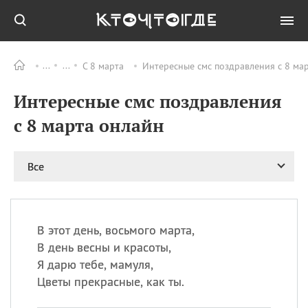
С 8 марта
Интересные смс поздравления с 8 ма
Все
ПРАЗДНИКИ
Интересные смс поздравления
06.08
Преображение
Господне у западных
с 8 марта онлайн
христиан
06.08
День памяти
благоверных князей
Все
Бориса и Глеба, во
святом Крещении
Романа и Давида
07.08
День ассирийских
В этот день, восьмого марта,
мучеников
В день весны и красоты,
07.08
Национальный день
Я дарю тебе, мамуля,
маяка
Цветы прекрасные, как ты.
07.08
Годовщина битвы при
Бояка