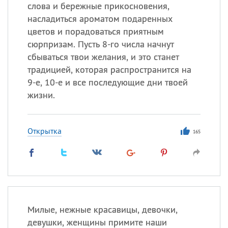
слова и бережные прикосновения,
насладиться ароматом подаренных
Все
ИМЕНА
цветов и порадоваться приятным
Сегодня празднуют именины
сюрпризам. Пусть 8-го числа начнут
сбываться твои желания, и это станет
традицией, которая распространится на
Александр
,
Макар
9-е, 10-е и все последующие дни твоей
Анна
жизни.
Посмотреть значение
и
Открытка
165
происхождение
Милые, нежные красавицы, девочки,
девушки, женщины примите наши