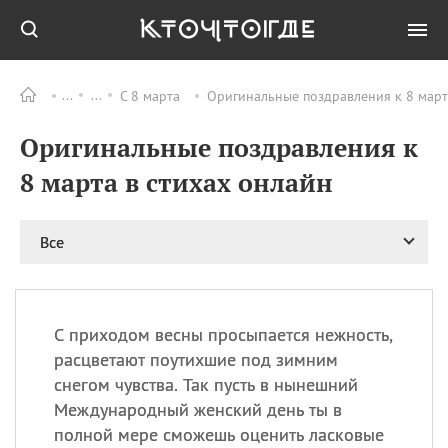
С 8 марта
Оригинальные поздравления к 8 март
Все
ПРАЗДНИКИ
Оригинальные поздравления к
08.08
День «Счастье
случается» (Happiness
8 марта в стихах онлайн
Happens Day)
08.08
День мира в Аугсбурге
Все
08.08
Ермолаев день
09.08
День святого
великомученика
Пантелеймона –
С приходом весны просыпается нежность,
покровителя всех
врачей и целителя
расцветают поутихшие под зимним
больных
снегом чувства. Так пусть в нынешний
09.08
День книголюбов (Book
Международный женский день ты в
Lovers Day)
полной мере сможешь оценить ласковые